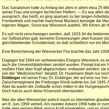
Das Sanatorium hatte zu Anfang bei alles in allem etwa 25 Mi
seiner Frau und einigen fachlichen Helfern. — Es war alles ü
aussprach, das heißt, es ging sparsam zu bei langen Arbeitst
Frontantrieb und machte manchmal Mucken) besorgte die Markt
eigenen Wagen. Sonst war Wiesneck autofrei. Wir fuhren ab 
Es soll nicht verschwiegen werden, daß 1933-34 die beklemme
nur Selbstzahler gab, keinerlei Einweisungen über Kassen (da
gleichbleibender Schuldenlast, so daß schließlich nur ein Mora
Eine Bereicherung der Wiesnecker Flur brachte das Jahr 1938:
Dagegen traf 1944 ein verheerendes Ereignis Wiesneck: es w
auch die Universitätskliniken zerstört wurden. Prompt trat ei
mußten Hals über Kopf abgeschoben, entlassen werden; sie 
von der "Medizinischen" besetzt. Dr. Husemann blieb nur noch 
Doldinger
mit seiner Frau; Dr. Doldinger, der auf eine nur i
Zwischenregiment der Freiburger Klinik währte bis Juli 1945.
Aber da waren die Zeitläufte schon mitten in die Hungerepoc
Doch hat es auch diese Krisenzeit überstanden.
Was die alten Wiesnecker jedoch kaum zu überstehen glaubte
am 8. Juni 1959 verließ. Am zweiten Advent 1958 hatte er z
hatte aber seinem Werk genug Kraft eingegeben, und es standen