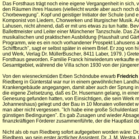
Das Forsthaus trägt noch eine eigene Vergangenheit in sich, 
den Räumen ihres Hauses (vielleicht wurde aber auch noch 
Chorbewegung". Kopf und geistiger Initiator der Schule (und 
Komponist von Liedern, Chorwerken und Iiturgischer Musik. Au
Lahusen, nicht ahnend, daß er mit uns etwas zu tun hatte. Bev
Ballettmeister und Leiter einer Münchener Tanzschule. Das Zi
musikalischen und praktischen Ausbildung (Haushalt und Gärtn
Programm, wie es ein noch vorhandener Prospekt Lahusens auswei
Schiffbruch", sagt er selbst später in einem Brief. Er zog von hi
und Werk, Verlag Dr. MüllerBuscher‚ 8411 Laber, 1979. )
Grete
Forsthaus geworden. Familie Franck hinwiederum verkaufte er
Gesamtgebiet, während die Villa schon 1930 von der jünger
Von den wiesneckmüden Erben Schöndube erwarb
Friedric
Riedberg in Günterstal war nur in einem gewöhnlichen Landhau
Krankengebäude angegangen, damit aber auch der Sprung in 
die eigene Zielsetzung, daß es Dr. Husemann gelang, in einer 
Genesung gefunden hatten, von Einsichtigen, die sein Werk m
Johanneshaus) gelegt und der Bau in 10 Monaten vollendet we
man aber nicht vergessen. "Ich habe eine große Schuldenlast 
günstigen Bedingungen". Es gab Zusagen und wieder Absagen,
finanzkräftigen Förderer zusammenführte‚ der die Hauptlast 
Nicht als ob nun Riedberg sofort aufgegeben worden wäre: D
Riedberg, wo sein erster ärztlicher Assistent, Dr. J. M. Westr