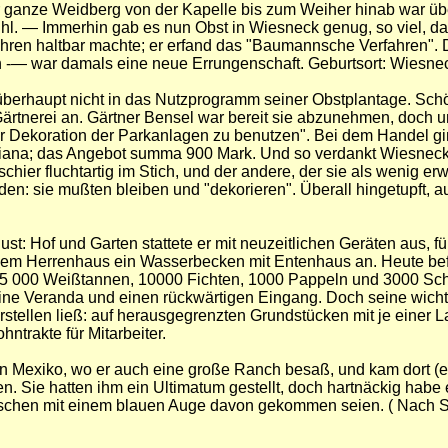
r ganze Weidberg von der Kapelle bis zum Weiher hinab war übe
tuhl. — Immerhin gab es nun Obst in Wiesneck genug, so viel,
fahren haltbar machte; er erfand das "Baumannsche Verfahren"
ben -— war damals eine neue Errungenschaft. Geburtsort: Wiesn
berhaupt nicht in das Nutzprogramm seiner Obstplantage. Schön
Gärtnerei an. Gärtner Bensel war bereit sie abzunehmen, doch un
ur Dekoration der Parkanlagen zu benutzen". Bei dem Handel gin
ana; das Angebot summa 900 Mark. Und so verdankt Wiesneck se
schier fluchtartig im Stich, und der andere, der sie als wenig 
eden: sie mußten bleiben und "dekorieren". Überall hingetupft,
 Hof und Garten stattete er mit neuzeitlichen Geräten aus, füh
or dem Herrenhaus ein Wasserbecken mit Entenhaus an. Heute be
f 25 000 Weißtannen, 10000 Fichten, 1000 Pappeln und 3000 Sch
ne Veranda und einen rückwärtigen Eingang. Doch seine wicht
stellen ließ: auf herausgegrenzten Grundstücken mit je einer
ntrakte für Mitarbeiter.
in Mexiko, wo er auch eine große Ranch besaß, und kam dort (
n. Sie hatten ihm ein Ultimatum gestellt, doch hartnäckig hab
schen mit einem blauen Auge davon gekommen seien. (
Nach S