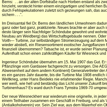
Berns: . . an der alten Dorfstraße nach Horben erstand als z
hinzieht, versteckt hinter einem einzigartigen und herrlichen B
durch Fehlspekulationen zuletzt sich gezwungen sah, das auch
sichern . . .".
Im Dreisamtal fiel Dr. Berns den ländlichen Umwohnern dadur
ganz oder fast ganz, praktizierte. Neues brachte er aber auch 
desto länger sein Nachfolger Schöndube gewohnt und wohnte
Neubau am Weidberg) das Wirtschaftsgebäude nennen. Oder hei
Voith— Turbine, zur selbständigen Stromerzeugung auf dem Mai
wieder abstieß, ein Riesensortiment exotischer Jungpflanzen
finanziell übernommen? Tatsache ist, er wurde seiner Planung
Aufenthalt schon einen zahlkräftigen Käufer für Wiesneck und 
Ingenieur Schöndube übernahm am 15. Mai 1907 das Gut. Er s
Pflänzlinge vom Gardasee fachgerecht zu versorgen. Die AEG 
Abwesenheit auf dem andern Kontinent) Generalvertreter der 
es ein ganzes Jahr dauerte, bis die Turbine Mai 1908 endlich
Weltkrieg, unter Hans Beideks nie erlahmender Regie. Manchm
wer weiß, wie hell und beständig das Licht unserer Zukunft 
Turbinenhaus? Es ward durch Frans Tymstra 1969-70 umgewa
Der neue Wiesneckherr war wiederum eine originelle, in jeder
einem Teilhaber zusammen ein Geschäft in Freiburg, und als 
(Antialkoholverein) vor. Sein Ziel war, aus dem Maierhof ein