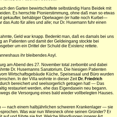
auch den Garten bewirtschaftete selbständig Hans Beidek mit
scheiden. Es herrschte Pionierstimmung, ohne daß man so etwas
cht gekaufter, behäbiger Opelwagen (er hatte noch Kurbel—
as Auto für alles und alle; nur Dr. Husemann fuhr einen
 lahmte, Geld war knapp. Bedenkt man, daß es damals bei uns
ng an Patienten und damit der Geldeingang stockte bei
sgeber um ein Drittel der Schuld die Existenz rettete.
anneshaus ihr bleibendes Asyl.
burg am Abend des 27. November total zerbombt und dabei
agnahmte Dr. Husemanns Sanatorium. Die hiesigen Patienten
d vom Wirtschaftsgebäude Küche, Speisesaal und Büro wurden
nschen. In der Villa wohnte in dieser Zeit
Dr. Friedrich
durch bereichert und seelsorgerlich getragen hat! — Das
altig restauriert werden, ehe das Eigendasein neu begann.
eswegs die Versorgung eines bald wieder vollbelegten Hauses.
ann — nach einem halbjährlichen schweren Krankenlager — sie
 gesprochen. Was war nun Wiesneck ohne seinen Gründer? Er
 auf und führte sie fort. Welche Wandlungen innerer Art