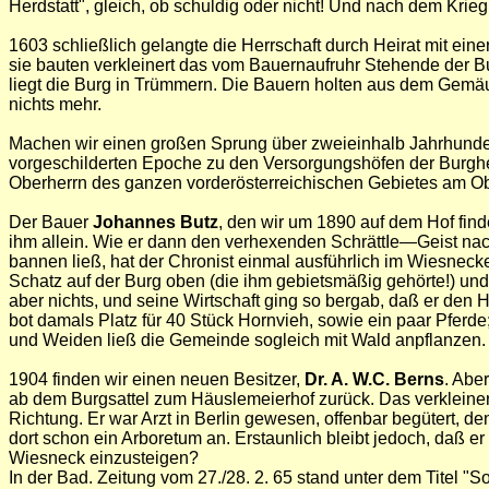
Herdstatt", gleich, ob schuldig oder nicht! Und nach dem Krieg 
1603 schließlich gelangte die Herrschaft durch Heirat mit ein
sie bauten verkleinert das vom Bauernaufruhr Stehende der B
liegt die Burg in Trümmern. Die Bauern holten aus dem Gemäue
nichts mehr.
Machen wir einen großen Sprung über zweieinhalb Jahrhundert
vorgeschilderten Epoche zu den Versorgungshöfen der Burgherr
Oberherrn des ganzen vorderösterreichischen Gebietes am Oberr
Der Bauer
Johannes Butz
, den wir um 1890 auf dem Hof fi
ihm allein. Wie er dann den verhexenden SchrättIe—Geist n
bannen ließ, hat der Chronist einmal ausführlich im Wiesneck
Schatz auf der Burg oben (die ihm gebietsmäßig gehörte!) und
aber nichts, und seine Wirtschaft ging so bergab, daß er de
bot damals Platz für 40 Stück Hornvieh, sowie ein paar Pfer
und Weiden ließ die Gemeinde sogleich mit Wald anpflanzen.
1904 finden wir einen neuen Besitzer,
Dr. A. W.C. Berns
. Abe
ab dem Burgsattel zum Häuslemeierhof zurück. Das verkleinert
Richtung. Er war Arzt in Berlin gewesen, offenbar begütert, d
dort schon ein Arboretum an. Erstaunlich bleibt jedoch, daß 
Wiesneck einzusteigen?
In der Bad. Zeitung vom 27./28. 2. 65 stand unter dem Titel "