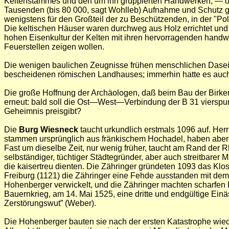
Keltenstammes und den um ihn gruppierten Handwerken, — oder
Tausenden (bis 80 000, sagt Wohlleb) Aufnahme und Schutz g
wenigstens für den Großteil der zu Beschützenden, in der "Pol
Die keltischen Häuser waren durchweg aus Holz errichtet und mi
hohen Eisenkultur der Kelten mit ihren hervorragenden hand
Feuerstellen zeigen wollen.
Die wenigen baulichen Zeugnisse frühen menschlichen Dase
bescheidenen römischen Landhauses; immerhin hatte es auch 
Die große Hoffnung der Archäologen, daß beim Bau der Birkenh
erneut: bald soll die Ost—West—Verbindung der B 31 viersp
Geheimnis preisgibt?
Die
Burg Wiesneck
taucht urkundlich erstmals 1096 auf. Her
stammen ursprünglich aus fränkischem Hochadel, haben aber 
Fast um dieselbe Zeit, nur wenig früher, taucht am Rand der
selbständiger, tüchtiger Städtegründer, aber auch streitbarer
die kaisertreu dienten. Die Zähringer gründeten 1093 das Klos
Freiburg (1121) die Zähringer eine Fehde ausstanden mit dem 
Hohenberger verwickelt, und die Zähringer machten scharfen Pr
Bauernkrieg, am 14. Mai 1525, eine dritte und endgültige Ein
Zerstörungswut” (Weber).
Die Hohenberger bauten sie nach der ersten Katastrophe wied