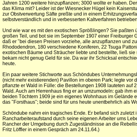
Jahren 1200 weitere hinzupflanzen; 3000 wollte er haben. De
das Klima mit? Leider ist der Wiesnecker Hügel kein Kaisers
zur Obstverwertung Säfte preßte und in einem Erhitzungsver
selbstverständlich und in verbesserten Kaltverfahren betrie
Und wie war es mit den exotischen Sprößlingen? Sie paßten ü
großen Teil, und bot sie im September 1907 einer Freiburger 
daß er "bei diesen Preisen vorziehe, alle anzupflanzen und z
Rhododendron, 180 verschiedene Koniferen, 22 Tsuga Pattoni
exotischen Bäume und Sträucher liebte und bestellte, ließ sie 
bekam nicht genug Geld für sie. Da war ihr Schicksal entschi
heute.
Ein paar weitere Stichworte aus Schöndubes Unternehmungslust:
(nicht mehr existierenden) Pavillon im oberen Park; legte v
pflanzte er Wald in Fülle: die Bestellungen 1908 lauteten au
Wald. Auch am Herrenhaus fing er an umzumodeln: gab ihm ei
beiden Töchtern 1909 je ein eigenes Wohnhaus im Gelände er
das "Forsthaus"; beide sind für uns heute unentbehrlich als Woh
Schöndube nahm ein tragisches Ende. Er befand sich zuletzt 
Rancharbeiteraufstand durch seine eigenen Arbeiter ums Lebe
Rancher der Umgebung durch Zugeständnisse an die Rebelli
Fritz Löffler in einem Gespräch am 24.11.64.)