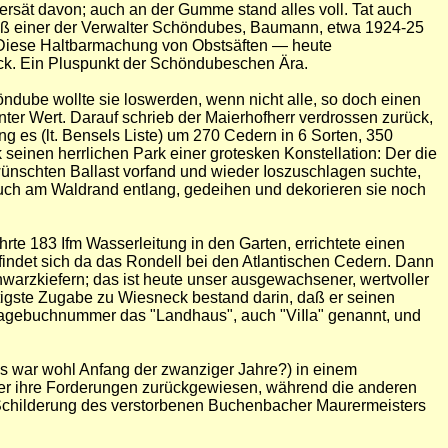
rsät davon; auch an der Gumme stand alles voll. Tat auch
 daß einer der Verwalter Schöndubes, Baumann, etwa 1924-25
. Diese Haltbarmachung von Obstsäften — heute
eck. Ein Pluspunkt der Schöndubeschen Ära.
dube wollte sie loswerden, wenn nicht alle, so doch einen
ter Wert. Darauf schrieb der Maierhofherr verdrossen zurück,
g es (lt. Bensels Liste) um 270 Cedern in 6 Sorten, 350
inen herrlichen Park einer grotesken Konstellation: Der die
erwünschten Ballast vorfand und wieder Ioszuschlagen suchte,
 auch am Waldrand entlang, gedeihen und dekorieren sie noch
rte 183 Ifm Wasserleitung in den Garten, errichtete einen
findet sich da das Rondell bei den Atlantischen Cedern. Dann
warzkiefern; das ist heute unser ausgewachsener, wertvoller
igste Zugabe zu Wiesneck bestand darin, daß er seinen
 Lagebuchnummer das "Landhaus", auch "ViIla" genannt, und
es war wohl Anfang der zwanziger Jahre?) in einem
e er ihre Forderungen zurückgewiesen, während die anderen
childerung des verstorbenen Buchenbacher Maurermeisters