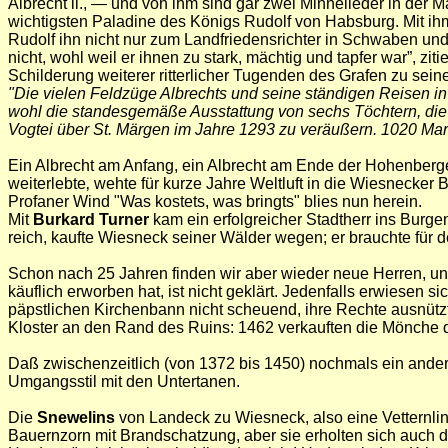
Albrecht ll., — und von ihm sind gar zwei Minnelieder in der
wichtigsten Paladine des Königs Rudolf von Habsburg. Mit ihm
Rudolf ihn nicht nur zum Landfriedensrichter in Schwaben un
nicht, wohl weil er ihnen zu stark, mächtig und tapfer war”, z
Schilderung weiterer ritterlicher Tugenden des Grafen zu se
"Die vielen Feldzüge Albrechts und seine ständigen Reisen in
wohl die standesgemäße Ausstattung von sechs Töchtern, die al
Vogtei über St. Märgen im Jahre 1293 zu veräußern. 1020 Mark 
Ein Albrecht am Anfang, ein Albrecht am Ende der Hohenberge
weiterlebte‚ wehte für kurze Jahre Weltluft in die Wiesnecker 
Profaner Wind "Was kostets, was bringts" blies nun herein.
Mit
Burkard Turner
kam ein erfolgreicher Stadtherr ins Burg
reich, kaufte Wiesneck seiner Wälder wegen; er brauchte für d
Schon nach 25 Jahren finden wir aber wieder neue Herren, und
käuflich erworben hat, ist nicht geklärt. Jedenfalls erwiesen si
päpstlichen Kirchenbann nicht scheuend, ihre Rechte ausnütz
Kloster an den Rand des Ruins: 1462 verkauften die Mönche d
Daß zwischenzeitlich (von 1372 bis 1450) nochmals ein ande
Umgangsstil mit den Untertanen.
Die
Snewelins
von Landeck zu Wiesneck, also eine Vetternli
Bauernzorn mit Brandschatzung, aber sie erholten sich auch d