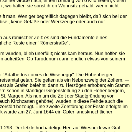
e seiner Größe nach, einem Umfang von 6 Kilometern, vielen
 wo hätten sie sonst ihren Wohnsitz gehabt, wenn nicht,
ift man. Weniger begreiflich dagegen bleibt, daß sich bei der
ibsel, keine Gefäße oder Werkzeuge oder auch nur
n aus römischer Zeit: es sind die Fundamente eines
liche Reste einer "Römerstraße".
würden, blieb unerfüllt; nichts kam heraus. Nun hoffen sie
en aufreißen. Ob Tarodunum dann endlich etwas von seinem
sich "Adalbertus comes de Wiseneggi". Die Hohenberger
isamtal getan. Sie gelten als ein Nebenzweig der Zollern. —
erst als Grafen belehnt, dann zu Herzögen erhoben; ein Stamm
sofern schon in ständiger Gegenstellung zu den Hohenbergern,
r St. Märgen. Als nun um die Zeit der Stadtgründung von
 auch Kirchzarten gehörte), wurden in diese Fehde auch die
erstört bezeugt. Eine zweite Zerstörung der Feste erfolgte im
ck wurde am 27. Juni 1644 ein Opfer landsknechtlicher
1 293. Der letzte hochadelige Herr auf Wiesneck war Graf