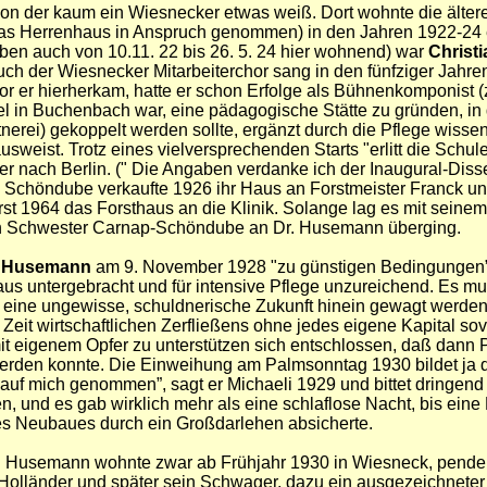
von der kaum ein Wiesnecker etwas weiß. Dort wohnte die älter
das Herrenhaus in Anspruch genommen) in den Jahren 1922-24 
eben auch von 10.11. 22 bis 26. 5. 24 hier wohnend) war
Christ
ch der Wiesnecker Mitarbeiterchor sang in den fünfziger Jahre
or er hierherkam, hatte er schon Erfolge als Bühnenkomponist (z
el in Buchenbach war, eine pädagogische Stätte zu gründen, in 
erei) gekoppelt werden sollte, ergänzt durch die Pflege wissen
st. Trotz eines vielversprechenden Starts "erlitt die Schule na
er nach Berlin. (
" Die Angaben verdanke ich der Inaugural-Diss
 Schöndube verkaufte 1926 ihr Haus an Forstmeister Franck 
st 1964 das Forsthaus an die Klinik. Solange lag es mit seine
en Schwester Carnap-Schöndube an Dr. Husemann überging.
h Husemann
am 9. November 1928 "zu günstigen Bedingungen” 
s untergebracht und für intensive Pflege unzureichend. Es mußt
eine ungewisse, schuldnerische Zukunft hinein gewagt werden.
Zeit wirtschaftlichen Zerfließens ohne jedes eigene Kapital so
it eigenem Opfer zu unterstützen sich entschlossen, daß dann 
rden konnte. Die Einweihung am Palmsonntag 1930 bildet ja de
auf mich genommen”, sagt er Michaeli 1929 und bittet dringend 
 und es gab wirklich mehr als eine schlaflose Nacht, bis ei
des Neubaues durch ein Großdarlehen absicherte.
r. Husemann wohnte zwar ab Frühjahr 1930 in Wiesneck, pende
a, Holländer und später sein Schwager, dazu ein ausgezeichneter 