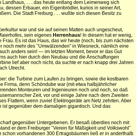
n Landhaus, . . . das heute entlang dem Leimenweg sich
u, dessen Erbauer, ein Eigenbrödler, kurios in seiner Art,
n. Die Stadt Freiburg . . . wußte sich diesen Besitz zu
erkultur war und sie auf seinen Matten auch ungescheut,
 Maierhofes, sein eigenes
Herrenhaus
! In diesem hat er wenig,
 Frau. Es ist das Haus, das wir heute (noch, bis zum nächsten
ber noch mehr des "Umwälzenden” in Wiesneck, nämlich eine
auch anders sein! — im letzten Moment, bevor er das Gut
erns auch hier durch den Neubau und die Anschaffungen
ine lief aber noch nicht, da suchte er nach knapp drei Jahren
ach Utrecht.
r: die Turbine zum Laufen zu bringen, sowie die kostbaren
ne Firma, denn Schöndube war (mit etwa halbjährlicher
llierenden Monteuren und Ingenieuren noch und noch, so daß
n Husemannscher Zeit, vor und einige Jahre nach dem Zweiten
s Flattern, wenn zuviel Elektrogeräte am Netz zehrten. Aber
ch ist gegenüber dem damaligen gigantisch. Und das
n, scharf gegenüber Untergebenen. Er besaß überdies noch mit
tand er dem Freiburger "Verein für Mäßigkeit und Volkswohl"
den schon vorhandenen 300 Ertragsbäumen ließ er in anderthalb