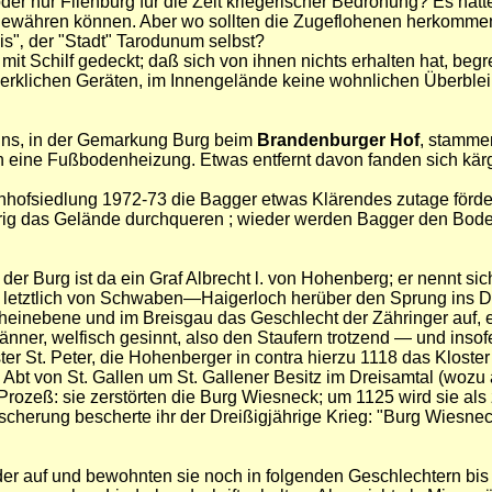
 nur Fliehburg für die Zeit kriegerischer Bedrohung? Es hätt
ewähren können. Aber wo sollten die Zugeflohenen herkommen ;
is"‚ der "Stadt" Tarodunum selbst?
t Schilf gedeckt; daß sich von ihnen nichts erhalten hat, begre
werklichen Geräten, im Innengelände keine wohnlichen Überble
ins, in der Gemarkung Burg beim
Brandenburger Hof
, stamme
eine Fußbodenheizung. Etwas entfernt davon fanden sich kärg
ofsiedlung 1972-73 die Bagger etwas Klärendes zutage fördern 
urig das Gelände durchqueren ; wieder werden Bagger den Bod
r der Burg ist da ein Graf Albrecht l. von Hohenberg; er nennt 
letztlich von Schwaben—Haigerloch herüber den Sprung ins Dre
 Rheinebene und im Breisgau das Geschlecht der Zähringer auf, 
 Männer, welfisch gesinnt, also den Staufern trotzend — und in
ter St. Peter, die Hohenberger in contra hierzu 1118 das Kloste
Abt von St. Gallen um St. Gallener Besitz im Dreisamtal (wozu
ozeß: sie zerstörten die Burg Wiesneck; um 1125 wird sie als z
äscherung bescherte ihr der Dreißigjährige Krieg: "Burg Wiesne
er auf und bewohnten sie noch in folgenden Geschlechtern bis 