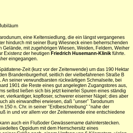
 Jubiläum
 Tarodunum, eine Keltensiedlung, die ein längst vergangenes
alter hindurch mit seiner Burg Wiesneck einen beherrschenden
ßen Gelände, mit zugehörigen Wiesen, Weiden, Feldern, Weiher
ur Existenz der heutigen
Friedrich Husemann-Klinik
führte.
näher eingegangen.
pätlatene-Zeit (kurz vor der Zeitenwende) um das 190 Hektar
en Brandenburgerhof, seitlich der vielbefahrenen Straße B
 An seiner verwundbarsten rückwärtigen Schmalseite, bei
hard 1901 die Reste eines gut angelegten Zugangstores aus,
selbst ließen sich bis jetzt keinerlei Spuren eines ständig
vierkantiger, kopfloser, schwerer eiserner Nägel; dies aber
 auch als einwandfrei erwiesen, daß "unser" Tarodunum
m 150 n. Chr. in seiner "Erdbeschreibung" "nahe der
uß in und vor allem vor der Zeitenwende eine entschiedene
s kann auch ein Flußoder Gewässername dahinterstecken.
siedeltes Oppidum mit dem Herrschersitz eines