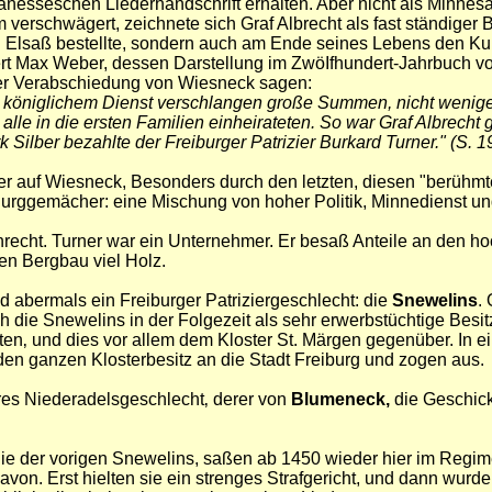
 Manesseschen Liederhandschrift erhalten. Aber nicht als Minne
 verschwägert, zeichnete sich Graf Albrecht als fast ständige
d Elsaß bestellte, sondern auch am Ende seines Lebens den Kur
itiert Max Weber, dessen Darstellung im ZwöIfhundert-Jahrbuch v
iner Verabschiedung von Wiesneck sagen:
 königlichem Dienst verschlangen große Summen, nicht weniger 
le in die ersten Familien einheirateten. So war Graf Albrecht 
Silber bezahlte der Freiburger Patrizier Burkard Turner." (S. 1
r auf Wiesneck, Besonders durch den letzten, diesen "berühmt
Burggemächer: eine Mischung von hoher Politik, Minnedienst und 
enrecht. Turner war ein Unternehmer. Er besaß Anteile an den h
en Bergbau viel Holz.
 abermals ein Freiburger Patriziergeschlecht: die
Snewelins
.
ch die Snewelins in der Folgezeit als sehr erwerbstüchtige Besitz
ten‚ und dies vor allem dem Kloster St. Märgen gegenüber. In
en ganzen Klosterbesitz an die Stadt Freiburg und zogen aus.
res Niederadelsgeschlecht‚ derer von
Blumeneck‚
die Geschick
nie der vorigen Snewelins, saßen ab 1450 wieder hier im Regi
avon. Erst hielten sie ein strenges Strafgericht, und dann wur