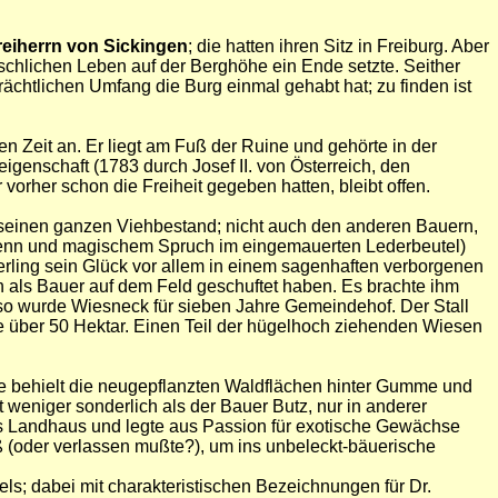
reiherrn von Sickingen
; die hatten ihren Sitz in Freiburg. Aber
schlichen Leben auf der Berghöhe ein Ende setzte. Seither
chtlichen Umfang die Burg einmal gehabt hat; zu finden ist
Zeit an. Er liegt am Fuß der Ruine und gehörte in der
genschaft (1783 durch Josef II. von Österreich, den
orher schon die Freiheit gegeben hatten, bleibt offen.
seinen ganzen Viehbestand; nicht auch den anderen Bauern,
Tenn und magischem Spruch im eingemauerten Lederbeutel)
erling sein Glück vor allem in einem sagenhaften verborgenen
nn als Bauer auf dem Feld geschuftet haben. Es brachte ihm
 so wurde Wiesneck für sieben Jahre Gemeindehof. Der Stall
e über 50 Hektar. Einen Teil der hügelhoch ziehenden Wiesen
Sie behielt die neugepflanzten Waldflächen hinter Gumme und
 weniger sonderlich als der Bauer Butz, nur in anderer
ales Landhaus und legte aus Passion für exotische Gewächse
eß (oder verlassen mußte?), um ins unbeleckt-bäuerische
els; dabei mit charakteristischen Bezeichnungen für Dr.