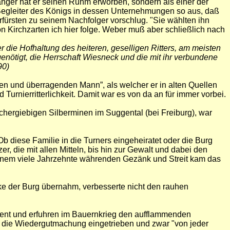
sänger hat er seinen Ruhm erworben, sondern als einer der
r Begleiter des Königs in dessen Unternehmungen so aus, daß
fürsten zu seinem Nachfolger vorschlug. "Sie wählten ihn
on Kirchzarten ich hier folge. Weber muß aber schließlich nach
die Hofhaltung des heiteren, geselligen Ritters, am meisten
genötigt, die Herrschaft Wiesneck und die mit ihr verbundene
90)
en und überragenden Mann”, als welcher er in alten Quellen
Turnierritterlichkeit. Damit war es von da an für immer vorbei.
ochergiebigen Silberminen im Suggental (bei Freiburg), war
 Ob diese Familie in die Turners eingeheiratet oder die Burg
er, die mit allen Mitteln, bis hin zur Gewalt und dabei den
 einem viele Jahrzehnte währenden Gezänk und Streit kam das
e der Burg übernahm, verbesserte nicht den rauhen
ment und erfuhren im Bauernkrieg den aufflammenden
de die Wiedergutmachung eingetrieben und zwar "von jeder