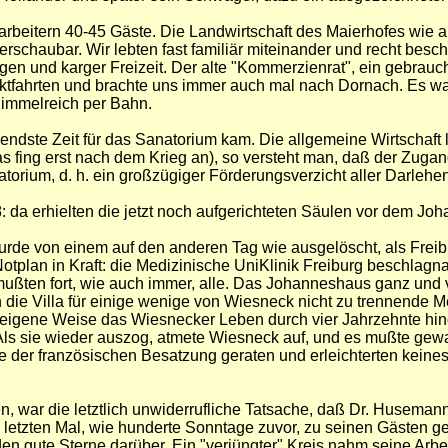
tarbeitern 40-45 Gäste. Die Landwirtschaft des Maierhofes wie 
berschaubar. Wir lebten fast familiär miteinander und recht be
agen und karger Freizeit. Der alte "Kommerzienrat", ein gebrau
fahrten und brachte uns immer auch mal nach Dornach. Es war d
Himmelreich per Bahn.
ndste Zeit für das Sanatorium kam. Die allgemeine Wirtschaft
s fing erst nach dem Krieg an), so versteht man, daß der Zuga
torium, d. h. ein großzügiger Förderungsverzicht aller Darlehen
 da erhielten die jetzt noch aufgerichteten Säulen vor dem Joh
urde von einem auf den anderen Tag wie ausgelöscht, als Frei
n Notplan in Kraft: die Medizinische UniKlinik Freiburg beschl
mußten fort, wie auch immer, alle. Das Johanneshaus ganz un
die Villa für einige wenige von Wiesneck nicht zu trennende Me
hm eigene Weise das Wiesnecker Leben durch vier Jahrzehnte hin
 Als sie wieder auszog, atmete Wiesneck auf, und es mußte gew
he der französischen Besatzung geraten und erleichterten kein
n, war die letztlich unwiderrufliche Tatsache, daß Dr. Husem
um letzten Mal, wie hunderte Sonntage zuvor, zu seinen Gästen
 gute Sterne darüber. Ein "verjüngter" Kreis nahm seine Arbeit