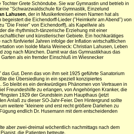
e Tochter Grete Schöndube. Sie war Gymnastin und betrieb in
eine "Schwarzwaldschule für Gymnastik, Einzelund
ian Lahusen
, der in Musikerkreisen einen Namen hat als
n begeistert die Eichendorff-Lieder ("Heimkehr am Abend") von
u "Die Freier" von Eichendorff), als KapelIwie als
der die rhythmisch-tänzerische Erziehung mit einer
schaftlicher und künstlerischer Gebiete. Ein hochkarätiges
ch fünfviertel Jahren infolge der Inflation wirtschaftlichen
ertation von lsolde Maria Weineck: Christian Lahusen, Leben
und zog nach München. Damit war das Gymnastikhaus das
m Garten als ein fremder Einschluß im Wiesnecker
das Gut. Denn das von ihm seit 1925 geführte Sanatorium
e die Übersiedlung in ein speziell konzipiertes
 So bleibt es ein denkwürdiges Phänomen von Vertrauen in
viel Freundeshilfe zu erlangen, von Angehörigen Kranker, die
Pfingsten 1929 der Grundstein zum Haupthaus (jetzt
n Anlaß zu dieser SO-Jahr-Feier. Den Hintergrund sollte
um weitere "kleinere und erst recht größere Darlehen zu
ne Fügung endlich Dr. Husemann mit dem entscheidenden
lte aber zwei-dreimal wöchentlich nachmittags nach dem
Pianist, die Patienten betreute.