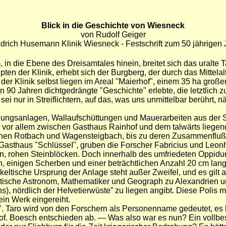
Blick in die Geschichte von Wiesneck
von Rudolf Geiger
edrich Husemann Klinik Wiesneck - Festschrift zum 50 jährigen
 in die Ebene des Dreisamtales hinein, breitet sich das uralte
ten der Klinik, erhebt sich der Burgberg, der durch das Mittel
 der Klinik selbst liegen im Areal "Maierhof", einem 35 ha gro
 90 Jahren dichtgedrängte "Geschichte" erlebte, die letztlich z
nur in Streiflichtern, auf das, was uns unmittelbar berührt, 
igungsanlagen, Wallaufschüttungen und Mauerarbeiten aus der S
vor allem zwischen Gasthaus Rainhof und dem talwärts liegend
chen Rotbach und Wagensteigbach, bis zu deren Zusammenfluß.
Gasthaus "SchlüsseI", gruben die Forscher Fabricius und Leon
 rohen Steinblöcken. Doch innerhalb des umfriedeten Oppidums 
nigen Scherben und einer beträchtlichen Anzahl 20 cm langer, 
eltische Ursprung der Anlage steht außer Zweifel, und es gilt
yptische Astronom, Mathematiker und Geograph zu Alexandrien u
 nördlich der HeIvetierwüste” zu liegen angibt. Diese Polis m
ein Werk eingereiht.
". Taro wird von den Forschern als Personenname gedeutet, e
rof. Boesch entschieden ab. — Was also war es nun? Ein vollbe