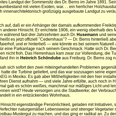
weites Landgut der Sommersitz des Dr. Berns im Jahre 1891. Sei
aumbestand mit vielen Exoten, war. . . ein herrlicher Holzhausba
 innenarchitektonisch großzügig ausgebaute Landgut zu veräußer
ch auf, daß er ein Anhänger der damals aufkommenden Freikörp
in anderer Hinsicht. Er errichtete 1906, ein wenig oberhalb des
n während fast drei Jahrzehnten auch Dr.
Husemann
und seine
ßt es jetzt offiziell "Cedernhaus"? — Dr. Berns hinterließ a
erhof, und er hinterließ — wie könnte es bei seinem Naturell 
 für eine Parkanlage nach seinem Geschmack. Hatte sich Dr. B
en nicht froh. Das Herrenhaus kam zwar zur Vollendung, die Turb
fand ihn in
Heinrich Schöndube
aus Freiburg. Dr. Berns zog n
ah sich sofort den zwei miteingehandelten Problemen gegenübe
hatte die Turbine geliefert, und das war sozusagen seine eige
AEG in Mexiko. Es gab aber Mißhelligkeiten mit den hier insta
 ihren Dienst aufnahm — und viele Jahre erfüllte, auch noch i
al gab es schön weißes, manchmal nur mäßiges Licht und leise
brennen wird? Heute versorgen uns die Stadtwerke; der Verbrau
ndelt in ein entzückendes Wohnhaus.
 Hinsicht eigenständige Persönlichkeit, geladen mit Initiative
Verfechter naturgemäßer Lebensweise und strenger Vegetarier s
 Obstbau-Mustergut zu machen, und das ging er radikal an. Zu 