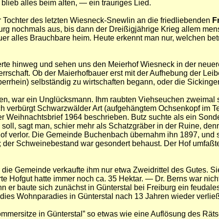
blieb alles beim alten, — ein trauriges Lied.
er Tochter des letzten Wiesneck-Snewlin an die friedliebenden
F
urg nochmals aus, bis dann der Dreißigjährige Krieg allem men
r alles Brauchbare heim. Heute erkennt man nur, welchen beträ
e hinweg und sehen uns den Meierhof Wiesneck in der neueren 
schaft. Ob der Maierhofbauer erst mit der Aufhebung der Leibei
hein) selbständig zu wirtschaften begann, oder die Sickinger v
nden, war ein Unglücksmann. Ihm raubten Viehseuchen zweimal 
ach verbürgt Schwarzwälder Art (aufgehängtem Ochsenkopf im 
er Weihnachtsbrief 1964 beschrieben. Butz suchte als ein Sond
 soll, sagt man, schier mehr als Schatzgräber in der Ruine, de
n Hof verlor. Die Gemeinde Buchenbach übernahm ihn 1897, und
de; der Schweinebestand war gesondert behaust. Der Hof umfaßt
r die Gemeinde verkaufte ihm nur etwa Zweidrittel des Gutes. 
e Hofgut hatte immer noch ca. 35 Hektar. — Dr. Berns war nicht
enn er baute sich zunächst in Günterstal bei Freiburg ein feud
er dies Wohnparadies in Günterstal nach 13 Jahren wieder verli
Sommersitze in Günterstal” so etwas wie eine Auflösung des Räts