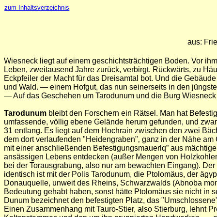
zum Inhaltsverzeichnis
aus: Fri
Wiesneck liegt auf einem geschichtsträchtigen Boden. Vor ihm,
Leben, zweitausend Jahre zurück, verbirgt. Rückwärts, zu Häup
Eckpfeiler der Macht für das Dreisamtal bot. Und die Gebäude
und Wald. — einem Hofgut, das nun seinerseits in den jüngsten
— Auf das Geschehen um Tarodunum und die Burg Wiesneck sei 
Tarodunum
bleibt den Forschern ein Rätsel. Man hat Befest
umfassende, völlig ebene Gelände herum gefunden, und zwar 
31 entlang. Es liegt auf dem Hochrain zwischen den zwei Bä
dem dort verlaufenden "Heidengraben"‚ ganz in der Nähe am 
mit einer anschließenden Befestigungsmauerlq” aus mächtigen,
ansässigen Lebens entdecken (außer Mengen von Holzkohlen, ei
bei der Torausgrabung, also nur am bewachten Eingang). Der k
identisch ist mit der Polis Tarodunum, die Ptolomäus, der äg
Donauquelle, unweit des Rheins, Schwarzwalds (Abnoba mons),
Bedeutung gehabt haben, sonst hätte Ptolomäus sie nicht in s
Dunum bezeichnet den befestigten Platz, das "Umschlossene
Einen Zusammenhang mit Tauro-Stier, also Stierburg, lehnt P