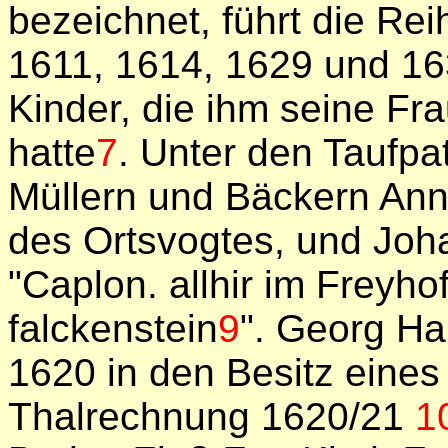
bezeichnet, führt die Re
1611, 1614, 1629 und 16
Kinder, die ihm seine Fr
hatte
7
. Unter den Taufp
Müllern und Bäckern Ann
des Ortsvogtes, und Jo
"Caplon. allhir im
Freyhof
falckenstein
9
". Georg Ha
1620 in den Besitz eine
Thalrechnung 1620/21
1