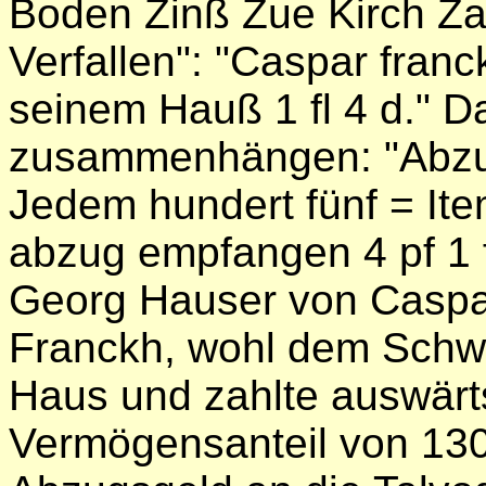
Boden Zinß Zue Kirch Zar
Verfallen": "Caspar fran
seinem Hauß 1 fl 4 d." Da
zusammenhängen: "Abzu
Jedem hundert fünf = Ite
abzug empfangen 4 pf 1 
Georg Hauser von Caspa
Franckh, wohl dem Schwi
Haus und zahlte auswärt
Vermögensanteil von 130