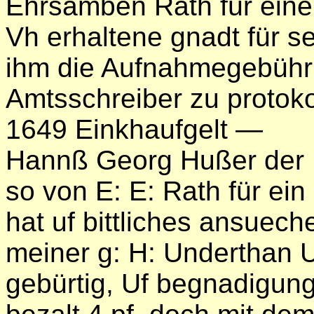
Ehrsamben Rath für ein
Vh erhaltene gnadt für se
ihm die Aufnahmegebühr 
Amtsschreiber zu protoko
1649 Einkhaufgelt —
Hannß Georg Hußer der B
so von E: E: Rath für ei
hat uf bittliches ansuec
meiner g: H: Underthan 
gebürtig, Uf begnadigung