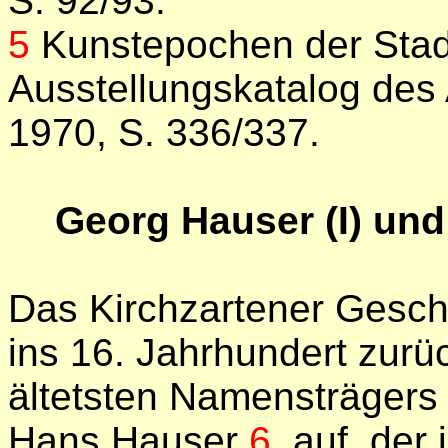
S. 92/93.
5
Kunstepochen der Stad
Ausstellungskatalog des
1970, S. 336/337.
Georg Hauser (I) und
Das Kirchzartener Geschl
ins 16. Jahrhundert zurü
ältetsten Namensträgers f
Hans Hauser
6
auf, der