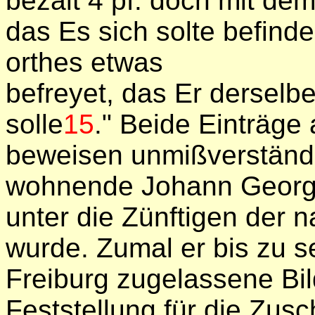
bezalt 4 pf. doch mit de
das Es sich solte befinde
orthes etwas
befreyet, das Er dersel
solle
15
." Beide Einträg
beweisen unmißverständli
wohnende Johann Georg 
unter die Zünftigen der
wurde. Zumal er bis zu s
Freiburg zugelassene Bil
Feststellung für die Zusc