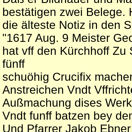
bestätigen zwei Belege. 
die älteste Notiz in den 
"1617 Aug. 9 Meister Ge
hat vff den Kürchhoff Zu 
fünff
schuöhig Crucifix machen
Anstreichen Vndt Vffricht
Außmachung dises Werkkh
Vndt funff batzen bey de
Und Pfarrer Jakob Ebner