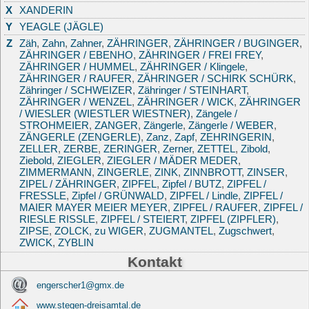
X
XANDERIN
Y
YEAGLE (JÄGLE)
Z
Zäh
,
Zahn
,
Zahner
,
ZÄHRINGER
,
ZÄHRINGER / BUGINGER
,
ZÄHRINGER / EBENHO
,
ZÄHRINGER / FREI FREY
,
ZÄHRINGER / HUMMEL
,
ZÄHRINGER / Klingele
,
ZÄHRINGER / RAUFER
,
ZÄHRINGER / SCHIRK SCHÜRK
,
Zähringer / SCHWEIZER
,
Zähringer / STEINHART
,
ZÄHRINGER / WENZEL
,
ZÄHRINGER / WICK
,
ZÄHRINGER
/ WIESLER (WIESTLER WIESTNER)
,
Zängele /
STROHMEIER
,
ZANGER
,
Zängerle
,
Zängerle / WEBER
,
ZÄNGERLE (ZENGERLE)
,
Zanz
,
Zapf
,
ZEHRINGERIN
,
ZELLER
,
ZERBE
,
ZERINGER
,
Zerner
,
ZETTEL
,
Zibold
,
Ziebold
,
ZIEGLER
,
ZIEGLER / MÄDER MEDER
,
ZIMMERMANN
,
ZINGERLE
,
ZINK
,
ZINNBROTT
,
ZINSER
,
ZIPEL / ZÄHRINGER
,
ZIPFEL
,
Zipfel / BUTZ
,
ZIPFEL /
FRESSLE
,
Zipfel / GRÜNWALD
,
ZIPFEL / Lindle
,
ZIPFEL /
MAIER MAYER MEIER MEYER
,
ZIPFEL / RAUFER
,
ZIPFEL /
RIESLE RISSLE
,
ZIPFEL / STEIERT
,
ZIPFEL (ZIPFLER)
,
ZIPSE
,
ZOLCK
,
zu WIGER
,
ZUGMANTEL
,
Zugschwert
,
ZWICK
,
ZYBLIN
Kontakt
engerscher1@gmx.de
www.stegen-dreisamtal.de