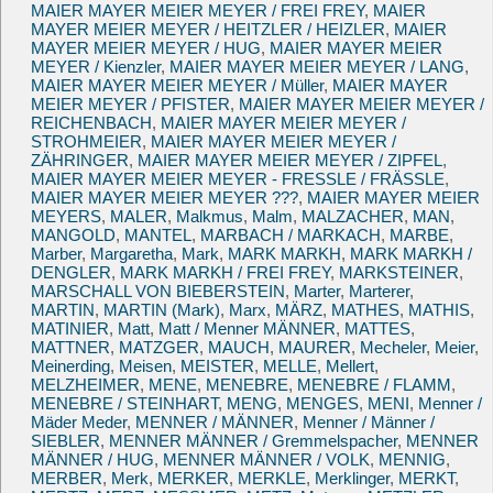
MAIER MAYER MEIER MEYER / FREI FREY
,
MAIER
MAYER MEIER MEYER / HEITZLER / HEIZLER
,
MAIER
MAYER MEIER MEYER / HUG
,
MAIER MAYER MEIER
MEYER / Kienzler
,
MAIER MAYER MEIER MEYER / LANG
,
MAIER MAYER MEIER MEYER / Müller
,
MAIER MAYER
MEIER MEYER / PFISTER
,
MAIER MAYER MEIER MEYER /
REICHENBACH
,
MAIER MAYER MEIER MEYER /
STROHMEIER
,
MAIER MAYER MEIER MEYER /
ZÄHRINGER
,
MAIER MAYER MEIER MEYER / ZIPFEL
,
MAIER MAYER MEIER MEYER - FRESSLE / FRÄSSLE
,
MAIER MAYER MEIER MEYER ???
,
MAIER MAYER MEIER
MEYERS
,
MALER
,
Malkmus
,
Malm
,
MALZACHER
,
MAN
,
MANGOLD
,
MANTEL
,
MARBACH / MARKACH
,
MARBE
,
Marber
,
Margaretha
,
Mark
,
MARK MARKH
,
MARK MARKH /
DENGLER
,
MARK MARKH / FREI FREY
,
MARKSTEINER
,
MARSCHALL VON BIEBERSTEIN
,
Marter
,
Marterer
,
MARTIN
,
MARTIN (Mark)
,
Marx
,
MÄRZ
,
MATHES
,
MATHIS
,
MATINIER
,
Matt
,
Matt / Menner MÄNNER
,
MATTES
,
MATTNER
,
MATZGER
,
MAUCH
,
MAURER
,
Mecheler
,
Meier
,
Meinerding
,
Meisen
,
MEISTER
,
MELLE
,
Mellert
,
MELZHEIMER
,
MENE
,
MENEBRE
,
MENEBRE / FLAMM
,
MENEBRE / STEINHART
,
MENG
,
MENGES
,
MENI
,
Menner /
Mäder Meder
,
MENNER / MÄNNER
,
Menner / Männer /
SIEBLER
,
MENNER MÄNNER / Gremmelspacher
,
MENNER
MÄNNER / HUG
,
MENNER MÄNNER / VOLK
,
MENNIG
,
MERBER
,
Merk
,
MERKER
,
MERKLE
,
Merklinger
,
MERKT
,