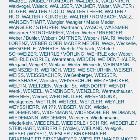
WAIBEL
,
WAIBEL / ROMBACH
,
WALDECK
,
WALDKIRCH
,
Waldvogel
,
Waleck
,
WALLISER
,
WALMER
,
Walter
,
WALTER /
DILGER
,
WALTER / DOLD
,
WALTER / FEHR
,
WALTER /
HUG
,
WALTER / KLINGELE
,
WALTER / ROMBACH
,
WALZ
,
WANGENTHART
,
Wangler
,
Wangler / Mäder Meder
,
WANGLER / STEURER
,
Wartmann
,
WÄSCH
,
WASSMER
,
Wassmer / STROHMEIER
,
Weber
,
Weber / BRENDER
,
Weber / Bühler
,
Weber / DUFFNER
,
Weber / HAURI
,
Weber /
LORENZ
,
WEBER ODER MÄDER MEDER
,
Weck
,
Weckerle
,
WEGGERLE
,
WEHRLE
,
Wehrle / Schäck
,
Wehrle /
SCHWEIZER
,
WEHRLE / VÖRLING
,
WEHRLE oder Weber
,
WEHRLE (VÖRLE)
,
Wehrmann
,
WEIDEN
,
WEIDENTHALER
,
Weigand
,
Weigel ?
,
Weiland
,
Weiler
,
Weineck
,
WEINMANN
,
WEINSZIEHR
,
WEIRICH
,
WEIS
,
WEISCHURHIN
,
WEISER
,
WEISS
,
WEISSBACHER
,
Weißenberger
,
WEISSER
,
WEISSHAAR
,
Weissler
,
WEISSSCHUH
,
WEIZENECKER
,
WELTIN
,
WELTZIEN
,
Wendell Sr.
,
WENDORFF
,
WENDT
,
Wenk
,
WENZEL
,
WENZINGER
,
WENZLER
,
Wermuthauser
,
WERNER
,
Wernet
,
WERTMÜLLER
,
WESENDONK
,
Westgerdes
,
WETTLIN
,
WETZEL
,
WETZLER
,
WEYLER
,
WEYSSHERR
,
Wi ???
,
WIBSER
,
WICK
,
Widder
,
WIDEMENNIN
,
WIDENMANN
,
WIDENSOHLER
,
WIDMANN
,
WIEDEMANN
,
WIEDEMER
,
Wiedener
,
Wiedenmann
,
Wiederkehr
,
WIEDERLE
,
WIEDERLE / SCHIRK
,
WIEDERLE /
STEINHART
,
WIEDERLE (Widler)
,
WIELAND
,
Wielgoß
,
WIESEL (WYSEL)
,
WIESLER / BIRKENMAIER
BIRKENMEIER BIRKENMEYER
,
WIESLER / MAIER MAYER