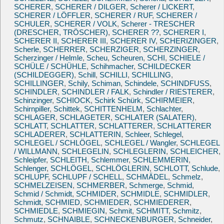
SCHERER
,
SCHERER / DILGER
,
Scherer / LICKERT
,
SCHERER / LÖFFLER
,
SCHERER / RUF
,
SCHERER /
SCHULER
,
SCHERER / VOLK
,
Scherer - TRESCHER
(DRESCHER, TRÖSCHER)
,
SCHERER ??
,
SCHERER I
,
SCHERER II
,
SCHERER III
,
SCHERER IV
,
SCHERIZINGER
,
Scherle
,
SCHERRER
,
SCHERZIGER
,
SCHERZINGER
,
Scherzinger / Helmle
,
Scheu
,
Scheuren
,
SCHI
,
SCHIELE /
SCHÜLE / SCHÜHLE
,
Schihmacher
,
SCHILDECKER
(SCHILDEGGER)
,
Schill
,
SCHILLI
,
SCHILLING
,
SCHILLINGER
,
Schily
,
Schiman
,
Schindele
,
SCHINDFUSS
,
SCHINDLER
,
SCHINDLER / FALK
,
Schindler / RIESTERER
,
Schinzinger
,
SCHIOCK
,
Schirk Schürk
,
SCHIRMEIER
,
Schirnpiller
,
Schittek
,
SCHITTENHELM
,
Schlachter
,
SCHLAGER
,
SCHLAGETER
,
SCHLATER (SALATER)
,
SCHLATT
,
SCHLATTER
,
SCHLATTERER
,
SCHLATTERER
SCHLADERER
,
SCHLATTERIN
,
Schleer
,
Schlegel
,
SCHLEGEL / SCHLÖGEL
,
SCHLEGEL / Wangler
,
SCHLEGEL
/ WILLMANN
,
SCHLEGELIN
,
SCHLEGLERIN
,
SCHLEICHER
,
Schleipfer
,
SCHLEITH
,
Schlemmer
,
SCHLEMMERIN
,
Schlenger
,
SCHLÖGEL
,
SCHLÖGLERIN
,
SCHLOTT
,
Schlude
,
SCHLUPF
,
SCHLUPF / SCHELL
,
SCHMÄDEL
,
Schmelz
,
SCHMELZEISEN
,
SCHMERBER
,
Schmerge
,
Schmid
,
Schmid / Schmidt
,
SCHMIDER
,
SCHMIDLE
,
SCHMIDLER
,
Schmidt
,
SCHMIED
,
SCHMIEDER
,
SCHMIEDERER
,
SCHMIEDLE
,
SCHMIEGIN
,
Schmit
,
SCHMITT
,
Schmitz
,
Schmutz
,
SCHNAIBLE
,
SCHNECKENBURGER
,
Schneider
,