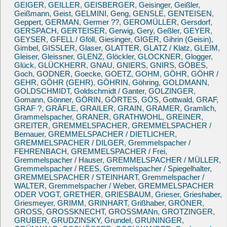
GEIGER
,
GEILLER
,
GEISBERGER
,
Geisinger
,
Geißler
,
Geißmann
,
Geist
,
GELMINI
,
Geng
,
GENSLE
,
GENTEISEN
,
Geppert
,
GERMAN
,
Germer ??
,
GEROMÜLLER
,
Gersdorf
,
GERSPACH
,
GERTEISER
,
Gerwig
,
Gery
,
Geßler
,
GEYER
,
GEYSER
,
GFELL / Gföll
,
Giesinger
,
GIGER
,
Gihrin (Geisin)
,
Gimbel
,
GISSLER
,
Glaser
,
GLATTER
,
GLATZ / Klatz
,
GLEIM
,
Gleiser
,
Gleissner
,
GLENZ
,
Glöckler
,
GLOCKNER
,
Glogger
,
Glück
,
GLÜCKHERR
,
GNAU
,
GNIERS
,
GNIRS
,
GÖBES
,
Goch
,
GODNER
,
Goecke
,
GOETZ
,
GOHM
,
GÖHR
,
GÖHR /
GEHR
,
GÖHR (GEHR)
,
GÖHRIN
,
Göhring
,
GOLDMANN
,
GOLDSCHMIDT
,
Goldschmidt / Ganter
,
GOLZINGER
,
Gomann
,
Gönner
,
GÖRIN
,
GÖRTES
,
GÖS
,
Gottwald
,
GRAF
,
GRAF ?
,
GRÄFLE
,
GRAILER
,
GRAIN
,
GRAMER
,
Gramlich
,
Grammelspacher
,
GRANER
,
GRATHWOHL
,
GREINER
,
GREITER
,
GREMMELSPACHER
,
GREMMELSPACHER /
Bernauer
,
GREMMELSPACHER / DIETLICHER
,
GREMMELSPACHER / DILGER
,
Gremmelspacher /
FEHRENBACH
,
GREMMELSPACHER / Frei
,
Gremmelspacher / Hauser
,
GREMMELSPACHER / MÜLLER
,
Gremmelspacher / REES
,
Gremmelspacher / Spiegelhalter
,
GREMMELSPACHER / STEINHART
,
Gremmelspacher /
WALTER
,
Gremmelspacher / Weber
,
GREMMELSPACHER
ODER VOGT
,
GRETHER
,
GRIESBAUM
,
Grieser
,
Grieshaber
,
Griesmeyer
,
GRIMM
,
GRINHART
,
Grißhaber
,
GRÖNER
,
GROSS
,
GROSSKNECHT
,
GROSSMANn
,
GROTZINGER
,
GRUBER
,
GRUDZINSKY
,
Grundel
,
GRUNINGER
,