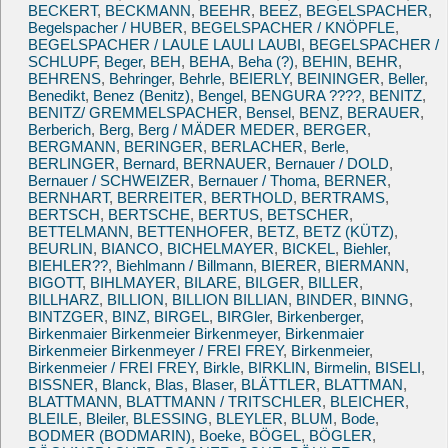
BECKERT
,
BECKMANN
,
BEEHR
,
BEEZ
,
BEGELSPACHER
,
Begelspacher / HUBER
,
BEGELSPACHER / KNÖPFLE
,
BEGELSPACHER / LAULE LAULI LAUBI
,
BEGELSPACHER /
SCHLUPF
,
Beger
,
BEH
,
BEHA
,
Beha (?)
,
BEHIN
,
BEHR
,
BEHRENS
,
Behringer
,
Behrle
,
BEIERLY
,
BEININGER
,
Beller
,
Benedikt
,
Benez (Benitz)
,
Bengel
,
BENGURA ????
,
BENITZ
,
BENITZ/ GREMMELSPACHER
,
Bensel
,
BENZ
,
BERAUER
,
Berberich
,
Berg
,
Berg / MÄDER MEDER
,
BERGER
,
BERGMANN
,
BERINGER
,
BERLACHER
,
Berle
,
BERLINGER
,
Bernard
,
BERNAUER
,
Bernauer / DOLD
,
Bernauer / SCHWEIZER
,
Bernauer / Thoma
,
BERNER
,
BERNHART
,
BERREITER
,
BERTHOLD
,
BERTRAMS
,
BERTSCH
,
BERTSCHE
,
BERTUS
,
BETSCHER
,
BETTELMANN
,
BETTENHOFER
,
BETZ
,
BETZ (KÜTZ)
,
BEURLIN
,
BIANCO
,
BICHELMAYER
,
BICKEL
,
Biehler
,
BIEHLER??
,
Biehlmann / Billmann
,
BIERER
,
BIERMANN
,
BIGOTT
,
BIHLMAYER
,
BILARE
,
BILGER
,
BILLER
,
BILLHARZ
,
BILLION
,
BILLION BILLIAN
,
BINDER
,
BINNG
,
BINTZGER
,
BINZ
,
BIRGEL
,
BIRGler
,
Birkenberger
,
Birkenmaier Birkenmeier Birkenmeyer
,
Birkenmaier
Birkenmeier Birkenmeyer / FREI FREY
,
Birkenmeier
,
Birkenmeier / FREI FREY
,
Birkle
,
BIRKLIN
,
Birmelin
,
BISELI
,
BISSNER
,
Blanck
,
Blas
,
Blaser
,
BLÄTTLER
,
BLATTMAN
,
BLATTMANN
,
BLATTMANN / TRITSCHLER
,
BLEICHER
,
BLEILE
,
Bleiler
,
BLESSING
,
BLEYLER
,
BLUM
,
Bode
,
BODMER (BODMARIN)
,
Boeke
,
BÖGEL
,
BÖGLER
,