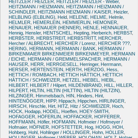
HEITZLER / HEIZLER
,
HEITZLER / HEIZLER - Weber
,
HEITZMANN / HEIZMANN
,
HEITZMANN / HEIZMANN /
SCHINDLER
,
HEITZMANN HEIZMANN / KAISER
,
Heizler
,
HELBLING (ELBLING)
,
Held
,
HELENE
,
HELME
,
Helmle
,
HELMLER
,
HEMERLEIN
,
HEMMERLIN
,
HEMONER
,
HENAUER
,
HENAUER (HENNER)
,
HENLE
,
HENNAUER
,
Hennig
,
Hensler
,
HENTSCHEL
,
Hepting
,
Herberich
,
HERBST
,
HERBSTER
,
HERBSTREIT
,
HERBSTRITT
,
HERCHER
,
Hercher / ALBRECHT
,
HERCHER / Lorenz
,
HERCHER ???
,
HERING
,
HERMANN
,
HERMANN / BANK
,
HERMANN /
BIRKENMAIER BIRKENMEIER BIRKENMEYER
,
HERMANN
/ EICHE
,
HERMANN / GREMMELSPACHER
,
HERMANN /
HAUSER
,
HERR
,
HERRGESELL
,
Herringer
,
Herrmann
,
HERSER
,
HERTENSTEIN
,
HERTH
,
HERZOG
,
Hess
,
HETTICH / ROMBACH
,
HETTICH HÄTTICH
,
HETTICH
HÄTTICH / SCHWEIZER
,
HETZEL
,
HIEBEL
,
HIEBL
,
HILBERT
,
HILBERT / Hilpert
,
HILDENBRAND
,
HILL
,
HILLER
,
HILPERT
,
HILTIN
,
HILTIN (HILTTIN)
,
HILTIN (HILTZIN)
,
HILZINGER
,
Himmelsbach
,
HIN
,
Hinders
,
Hint
,
HINTENÖGGER
,
HIPP
,
Hippach
,
Hippchen
,
HIRLINGER
,
HIRSCH
,
Hirschle
,
Hirt
,
HITZ
,
Hitz / SCHWEIZER
,
Hoch
,
HOCK
,
Hodapp
,
HODEL
,
Hoeffen
,
HOEY-SMITH
,
HOFAGGER
,
HÖFERLIN
,
HOFFACKER
,
HOFFERER
,
HOFFMANN
,
Höfler
,
HOFMANN
,
Hofmeier / Hofmeyer /
Hofmaier
,
HÖFNER
,
HOFSTETTER
,
Hog
,
HOGG
,
HOH
,
Hohberg
,
Hohl
,
Hohlinger / HOLLINGER
,
Hohn
,
HOLLER
,
HOLLINGER
,
Hollinger / WEBER
,
HOLOHAN
,
HOLZ
,
Holzer
,