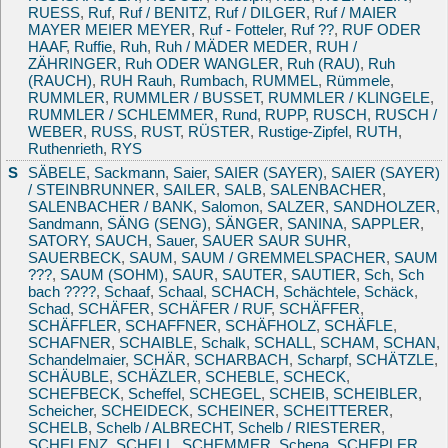
RUESS
,
Ruf
,
Ruf / BENITZ
,
Ruf / DILGER
,
Ruf / MAIER
MAYER MEIER MEYER
,
Ruf - Fotteler
,
Ruf ??
,
RUF ODER
HAAF
,
Ruffie
,
Ruh
,
Ruh / MÄDER MEDER
,
RUH /
ZÄHRINGER
,
Ruh ODER WANGLER
,
Ruh (RAU)
,
Ruh
(RAUCH)
,
RUH Rauh
,
Rumbach
,
RUMMEL
,
Rümmele
,
RUMMLER
,
RUMMLER / BUSSET
,
RUMMLER / KLINGELE
,
RUMMLER / SCHLEMMER
,
Rund
,
RUPP
,
RUSCH
,
RUSCH /
WEBER
,
RUSS
,
RUST
,
RÜSTER
,
Rustige-Zipfel
,
RUTH
,
Ruthenrieth
,
RYS
S
SÄBELE
,
Sackmann
,
Saier
,
SAIER (SAYER)
,
SAIER (SAYER)
/ STEINBRUNNER
,
SAILER
,
SALB
,
SALENBACHER
,
SALENBACHER / BANK
,
Salomon
,
SALZER
,
SANDHOLZER
,
Sandmann
,
SÄNG (SENG)
,
SÄNGER
,
SANINA
,
SAPPLER
,
SATORY
,
SAUCH
,
Sauer
,
SAUER SAUR SUHR
,
SAUERBECK
,
SAUM
,
SAUM / GREMMELSPACHER
,
SAUM
???
,
SAUM (SOHM)
,
SAUR
,
SAUTER
,
SAUTIER
,
Sch
,
Sch
bach ????
,
Schaaf
,
Schaal
,
SCHACH
,
Schächtele
,
Schäck
,
Schad
,
SCHÄFER
,
SCHÄFER / RUF
,
SCHÄFFER
,
SCHÄFFLER
,
SCHAFFNER
,
SCHÄFHOLZ
,
SCHÄFLE
,
SCHAFNER
,
SCHAIBLE
,
Schalk
,
SCHALL
,
SCHAM
,
SCHAN
,
Schandelmaier
,
SCHÄR
,
SCHARBACH
,
Scharpf
,
SCHÄTZLE
,
SCHÄUBLE
,
SCHÄZLER
,
SCHEBLE
,
SCHECK
,
SCHEFBECK
,
Scheffel
,
SCHEGEL
,
SCHEIB
,
SCHEIBLER
,
Scheicher
,
SCHEIDECK
,
SCHEINER
,
SCHEITTERER
,
SCHELB
,
Schelb / ALBRECHT
,
Schelb / RIESTERER
,
SCHELENZ
,
SCHELL
,
SCHEMMER
,
Schena
,
SCHEPLER
,