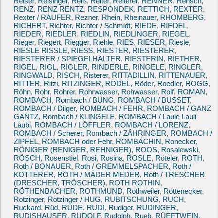
Reiser
,
Reisinger
,
Reiß
,
Reiter
,
Reiterer
,
RENNER
,
Rensch
,
RENZ
,
RENZ RENTZ
,
RESPONDEK
,
RETTICH
,
REXTER
,
Rexter / RAUFER
,
Rezner
,
Rhein
,
Rheinauer
,
RHOMBERG
,
RICHERT
,
Richter
,
Richter / Schmidt
,
RIEDE
,
RIEDEL
,
RIEDER
,
RIEDLER
,
RIEDLIN
,
RIEDLINGER
,
RIEGEL
,
Rieger
,
Riegert
,
Riegger
,
Riehle
,
RIES
,
RIESER
,
Riesle
,
RIESLE RISSLE
,
RIESS
,
RIESTER
,
RIESTERER
,
RIESTERER / SPIEGELHALTER
,
RIESTERIN
,
RIETHER
,
RIGEL
,
RIGL
,
RIGLER
,
RINDERLE
,
RINGELE
,
RINGLER
,
RINGWALD
,
RISCH
,
Risterer
,
RITTADILLIN
,
RITTENAUER
,
RITTER
,
Ritzi
,
RITZINGER
,
RÖDEL
,
Röder
,
Roedler
,
ROGG
,
Röhn
,
Rohr
,
Rohrer
,
Rohrwasser
,
Rohwasser
,
Rolf
,
ROMAN
,
ROMBACH
,
Rombach / BUNG
,
ROMBACH / BUSSET
,
ROMBACH / Dilger
,
ROMBACH / FEHR
,
ROMBACH / GANZ
GANTZ
,
Rombach / KLINGELE
,
ROMBACH / Laule Lauli
Laubi
,
ROMBACH / LÖFFLER
,
ROMBACH / LORENZ
,
ROMBACH / Scherer
,
Rombach / ZÄHRINGER
,
ROMBACH /
ZIPFEL
,
ROMBACH oder Fehr
,
ROMBÄCHIN
,
Ronecker
,
RÖNIGER (RENIGER, REHNIGER)
,
ROOS
,
Rosalewski
,
RÖSCH
,
Rosenstiel
,
Rosi
,
Rosina
,
ROSLE
,
Röteler
,
ROTH
,
Roth / BONAUER
,
Roth / GREMMELSPACHER
,
Roth /
KOTTERER
,
ROTH / MÄDER MEDER
,
Roth / TRESCHER
(DRESCHER, TRÖSCHER)
,
ROTH ROTHIN
,
RÖTHENBACHER
,
ROTHMUND
,
Rothweiler
,
Rottenecker
,
Rotzinger
,
Rotzinger / HUG
,
RUBITSCHUNG
,
RUCH
,
Ruckard
,
Rüd
,
RÜDE
,
RUDI
,
Rudiger
,
RUDINGER
,
RUDISHAUSER
,
RUDOLF
,
Rudolph
,
Rueb
,
RÜEFTWEIN
,