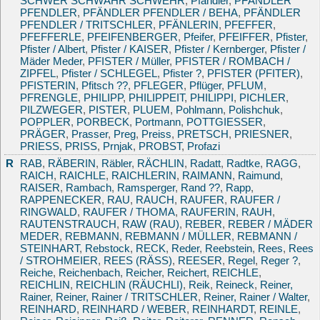
SCHWER SCHWÄHR SCHWEHR
,
Pfändler
,
PFÄNDLER
PFENDLER
,
PFÄNDLER PFENDLER / BEHA
,
PFÄNDLER
PFENDLER / TRITSCHLER
,
PFÄNLERIN
,
PFEFFER
,
PFEFFERLE
,
PFEIFENBERGER
,
Pfeifer
,
PFEIFFER
,
Pfister
,
Pfister / Albert
,
Pfister / KAISER
,
Pfister / Kernberger
,
Pfister /
Mäder Meder
,
PFISTER / Müller
,
PFISTER / ROMBACH /
ZIPFEL
,
Pfister / SCHLEGEL
,
Pfister ?
,
PFISTER (PFITER)
,
PFISTERIN
,
Pfitsch ??
,
PFLEGER
,
Pflüger
,
PFLUM
,
PFRENGLE
,
PHILIPP
,
PHILIPPEIT
,
PHILIPPI
,
PICHLER
,
PILZWEGER
,
PISTER
,
PLUEM
,
Pohlmann
,
Polishchuk
,
POPPLER
,
PORBECK
,
Portmann
,
POTTGIESSER
,
PRÄGER
,
Prasser
,
Preg
,
Preiss
,
PRETSCH
,
PRIESNER
,
PRIESS
,
PRISS
,
Prnjak
,
PROBST
,
Profazi
R
RAB
,
RÄBERIN
,
Räbler
,
RÄCHLIN
,
Radatt
,
Radtke
,
RAGG
,
RAICH
,
RAICHLE
,
RAICHLERIN
,
RAIMANN
,
Raimund
,
RAISER
,
Rambach
,
Ramsperger
,
Rand ??
,
Rapp
,
RAPPENECKER
,
RAU
,
RAUCH
,
RAUFER
,
RAUFER /
RINGWALD
,
RAUFER / THOMA
,
RAUFERIN
,
RAUH
,
RAUTENSTRAUCH
,
RAW (RAU)
,
REBER
,
REBER / MÄDER
MEDER
,
REBMANN
,
REBMANN / MÜLLER
,
REBMANN /
STEINHART
,
Rebstock
,
RECK
,
Reder
,
Reebstein
,
Rees
,
Rees
/ STROHMEIER
,
REES (RÄSS)
,
REESER
,
Regel
,
Reger ?
,
Reiche
,
Reichenbach
,
Reicher
,
Reichert
,
REICHLE
,
REICHLIN
,
REICHLIN (RÄUCHLI)
,
Reik
,
Reineck
,
Reiner,
Rainer
,
Reiner, Rainer / TRITSCHLER
,
Reiner, Rainer / Walter
,
REINHARD
,
REINHARD / WEBER
,
REINHARDT
,
REINLE
,