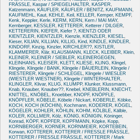
FRÄSSLE
,
Kaspar / SPIEGELHALTER
,
KASPER
,
Katzenmann
,
KÄUFLER
,
KÄUFLER / BENITZ
,
KAUFMANN
,
KAUFMEHL
,
Kaut
,
KEHLE
,
Keil
,
KELLER
,
Kemper
,
KEMPF
,
Kenk
,
Keppler
,
Kerle
,
KERM
,
KERN
,
Kern / MAI MAY
,
Kernberger
,
KESSLER
,
KETTERER
,
Ketterer / DILGER
,
KETTERERIN
,
KIEFER
,
Kiefer ?
,
KIENTZI ODER
KIENTZLER
,
KIENTZLER
,
Kienzle
,
KIENZLER
,
KIESEL
,
Kieser
,
KILIAN
,
KILLIAN
,
KILLIG
,
Kind
,
KINDLE
,
KINDLER
,
KINDORF
,
Kinzig
,
Kinzler
,
KIRCHLER??
,
KISTLER
,
KLAMMERER
,
Klär
,
KLAUSMANN
,
KLECK
,
KLEIBER
,
Klein
,
KLEINER
,
KLEINER / SIEBLER
,
KLEINERGEGEN
,
KLEINHANS
,
KLEISER
,
KLETT
,
KLIESE
,
KLING
,
Klingel
,
Klingele
,
Klingele / BANK
,
Klingele / BÄUERLEIN
,
Klingele /
RIESTERER
,
Klingele / SCHLEGEL
,
Klingele / WIESLER
(WIESTLER WIESTNER)
,
Klingele / WINTERHALTER
,
KLINGLER
,
Klivar
,
KLUG
,
KLUMPP
,
Klunker
,
Klussmann
,
Knab
,
Knauber
,
Knauber??
,
Knebel
,
KNEBLERIN
,
KNECHT
,
KNITTEL
,
KNÖBEL
,
Knoebber
,
KNOPF
,
KNÖPFLE
,
KNÖPFLER
,
KÖBELE
,
Köbele / Nickart
,
KOBERLE
,
Köbke
,
KOCH
,
KOCH (KÖCHIN)
,
Kochmann
,
KODERER
,
KÖGEL
,
KÖGELER
,
KOHLER
,
KÖHLIN
,
KOHM
,
KÖLBLE, Kälble
,
KOLER
,
KOLLMER
,
Kölz
,
KÖNIG
,
KÖNIGIN
,
Köninger
,
Konrad
,
KÖPF
,
KOPFER
,
KOPFMANN
,
Köpke
,
Kopp
,
KORNBERGER
,
KORNER
,
KORNMEIER
,
KORTEBEIN
,
Korwan
,
KOTTERER
,
KOTTERER / FRESSLE FRÄSSLE
,
KOTTERER / FRESSLE FRÄSSLE
,
KOTTERER / Mark