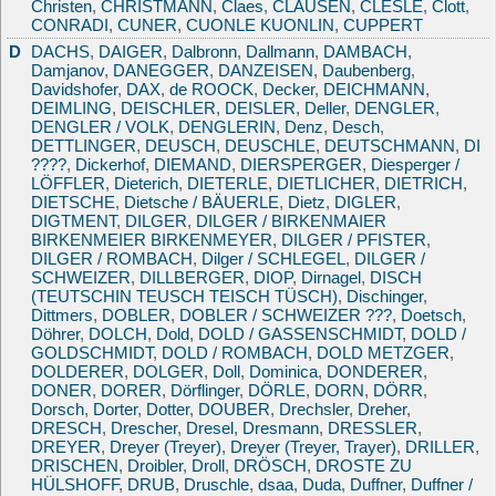
Christen
,
CHRISTMANN
,
Claes
,
CLAUSEN
,
CLESLE
,
Clott
,
CONRADI
,
CUNER
,
CUONLE KUONLIN
,
CUPPERT
D
DACHS
,
DAIGER
,
Dalbronn
,
Dallmann
,
DAMBACH
,
Damjanov
,
DANEGGER
,
DANZEISEN
,
Daubenberg
,
Davidshofer
,
DAX
,
de ROOCK
,
Decker
,
DEICHMANN
,
DEIMLING
,
DEISCHLER
,
DEISLER
,
Deller
,
DENGLER
,
DENGLER / VOLK
,
DENGLERIN
,
Denz
,
Desch
,
DETTLINGER
,
DEUSCH
,
DEUSCHLE
,
DEUTSCHMANN
,
DI
????
,
Dickerhof
,
DIEMAND
,
DIERSPERGER
,
Diesperger /
LÖFFLER
,
Dieterich
,
DIETERLE
,
DIETLICHER
,
DIETRICH
,
DIETSCHE
,
Dietsche / BÄUERLE
,
Dietz
,
DIGLER
,
DIGTMENT
,
DILGER
,
DILGER / BIRKENMAIER
BIRKENMEIER BIRKENMEYER
,
DILGER / PFISTER
,
DILGER / ROMBACH
,
Dilger / SCHLEGEL
,
DILGER /
SCHWEIZER
,
DILLBERGER
,
DIOP
,
Dirnagel
,
DISCH
(TEUTSCHIN TEUSCH TEISCH TÜSCH)
,
Dischinger
,
Dittmers
,
DOBLER
,
DOBLER / SCHWEIZER ???
,
Doetsch
,
Döhrer
,
DOLCH
,
Dold
,
DOLD / GASSENSCHMIDT
,
DOLD /
GOLDSCHMIDT
,
DOLD / ROMBACH
,
DOLD METZGER
,
DOLDERER
,
DOLGER
,
Doll
,
Dominica
,
DONDERER
,
DONER
,
DORER
,
Dörflinger
,
DÖRLE
,
DORN
,
DÖRR
,
Dorsch
,
Dorter
,
Dotter
,
DOUBER
,
Drechsler
,
Dreher
,
DRESCH
,
Drescher
,
Dresel
,
Dresmann
,
DRESSLER
,
DREYER
,
Dreyer (Treyer)
,
Dreyer (Treyer, Trayer)
,
DRILLER
,
DRISCHEN
,
Droibler
,
Droll
,
DRÖSCH
,
DROSTE ZU
HÜLSHOFF
,
DRUB
,
Druschle
,
dsaa
,
Duda
,
Duffner
,
Duffner /