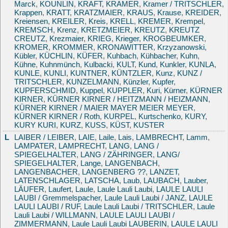
Marck
,
KOUNLIN
,
KRAFT
,
KRAMER
,
Kramer / TRITSCHLER
,
Krappen
,
KRATT
,
KRATZMAIER
,
KRAUS
,
Krause
,
KREIDER
,
Kreiensen
,
KREILER
,
Kreis
,
KRELL
,
KREMER
,
Krempel
,
KREMSCH
,
Krenz
,
KRETZMEIER
,
KREUTZ
,
KREUTZ
CREUTZ
,
Krezmaier
,
KRIEG
,
Krieger
,
KROGBEUMKER
,
KROMER
,
KROMMER
,
KRONAWITTER
,
Krzyzanowski
,
Kübler
,
KÜCHLIN
,
KÜFER
,
Kuhbach
,
Kühbacher
,
Kuhn
,
Kühne
,
Kuhnmünch
,
Kulbacki
,
KULT
,
Kund
,
Kunkler
,
KUNLA
,
KUNLE
,
KUNLI
,
KUNTNER
,
KÜNTZLER
,
Kunz
,
KUNZ /
TRITSCHLER
,
KUNZELMANN
,
Künzler
,
Kupfer
,
KUPFERSCHMID
,
Kuppel
,
KUPPLER
,
Kuri
,
Kürner
,
KÜRNER
KIRNER
,
KÜRNER KIRNER / HEITZMANN / HEIZMANN
,
KÜRNER KIRNER / MAIER MAYER MEIER MEYER
,
KÜRNER KIRNER / Roth
,
KURPEL
,
Kurtschenko
,
KURY
,
KURY KURI
,
KURZ
,
KUSS
,
KÜST
,
KUSTER
L
LAIBER / LEIBER
,
LAIE
,
Laile
,
Lais
,
LAMBRECHT
,
Lamm
,
LAMPATER
,
LAMPRECHT
,
LANG
,
LANG /
SPIEGELHALTER
,
LANG / ZÄHRINGER
,
LANG/
SPIEGELHALTER
,
Lange
,
LANGENBACH
,
LANGENBACHER
,
LANGENBERG ??
,
LANZET
,
LATENSCHLAGER
,
LATSCHA
,
Laub
,
LAUBACH
,
Lauber
,
LÄUFER
,
Laufert
,
Laule
,
Laule Lauli Laubi
,
LAULE LAULI
LAUBI / Gremmelspacher
,
Laule Lauli Laubi / JANZ
,
LAULE
LAULI LAUBI / RUF
,
Laule Lauli Laubi / TRITSCHLER
,
Laule
Lauli Laubi / WILLMANN
,
LAULE LAULI LAUBI /
ZIMMERMANN
,
Laule Lauli Laubi LAUBERIN
,
LAULE LAULI