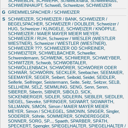
SCHWEBLIN
,
SCHWEHR
,
Schweickhardt
,
Schweinefuss
,
SCHWEINHAUPT
,
Schweiß
,
Schweitzer
,
SCHWEIZER
G
GREMMELSPACHER / SCHWEIZER
S
SCHWEIZER
,
SCHWEIZER / BANK
,
SCHWEIZER /
BEGELSPACHER
,
SCHWEIZER / DOLBLER
,
Schweizer /
HUG
,
Schweizer / KLINGELE
,
SCHWEIZER / KNÖPFLE
,
SCHWEIZER / MAIER MAYER MEIER MEYER
,
SCHWEIZER / RUH
,
Schweizer / WIESLER (WIESTLER
WIESTNER)
,
Schweizer / WIESTLER (WIESTNER)
,
SCHWEIZER ???
,
SCHWEIZER OD SCHREINER
,
SCHWEIZTER
,
SCHWELBACHER
,
Schweller
,
Schwendemann
,
SCHWENK
,
SCHWERER
,
SCHWEYBER
,
SCHWITZER
,
Schwob
,
SCHWOBTALER
,
SCHWÖLLENBACH
,
SCHWÖRER
,
SCHWÖRER ODER
SCHWÄR
,
SCHWÖRIN
,
SECKLER
,
Seebacher
,
SEEMAIER
,
SEEMAYER
,
SEGER
,
Seibert
,
Seibold
,
Seidel
,
SEIDLER
,
Seiferle
,
Seifringer
,
Seistermann
,
Seite
,
Seitz
,
Seitzer
,
SELB
,
SELLHEIM
,
SELZ
,
SEMMLING
,
SENG
,
Senn
,
Seren
,
SIBERER
,
Siberin
,
SIBNER
,
SIBOLD
,
SICK
,
SICKENBERGER
,
SIDLER
,
SIDLERIN
,
SIEBLER
,
SIEDLER
,
SIEGEL
,
Sieveke
,
SIFRINGER
,
SIGWART
,
SIGWARTH
,
SILLMANN
,
SIMON
,
Simon / MAIER MAYER MEIER
MEYER
,
Simon / SCHLEGEL
,
SIMONIN
,
SINGER
,
Singler
,
SODERER
,
Söhnle
,
SOMMERER
,
SONDEREGGER
,
SONNER
,
SORG
,
SP...
,
Spaeth
,
SPARBER
,
SPÄTH
,
SPECKERT
,
Spengler
,
SPIEGELHALTER
,
SPIEGELHALTER /