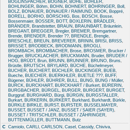
BÖGLINSPACHER
,
BOGNER
,
BOHE
,
BÖHLER
,
BOHLINGER
,
Böhm
,
BOHN
,
BOHNERT
,
BÖHRINGER
,
Boll
,
BOLZ
,
BONAUER
,
BONAUER / RAIMUND
,
BOOK
,
Boppré
,
BORELL
,
BORHO
,
BÖRSCHIG
,
Bos
,
BOSCH
,
Bosse
,
Bossenmaier
,
BOSSER
,
BOTT
,
BOXLERIN
,
BRÄDLER
,
BRÄNDER
,
Brandstetter
,
BRAUN
,
BRAUNBART
,
Bräunlein
,
BREGANT
,
BREGGER
,
Bregler
,
BREMER
,
Bremgartner
,
Brende
,
BRENDER
,
Brender ??
,
BRENDLE
,
Brengle
,
BRESCHLE
,
BREUN
,
BREVERER
,
BRININ
,
BRISI
,
BRISS
,
BRISSET
,
BRODBECK
,
BRODMANN
,
BROGLI
,
BROMBACH
,
BROMBACHER
,
Brose
,
BROSMER
,
Brucker /
Brugger
,
BRUCKLACHER
,
BRUCKMANN
,
Bruder
,
BRUDER /
HOG
,
BRÜDT
,
Brun
,
BRUNN
,
BRUNNER
,
BRUNO
,
Bruns
,
Brüstle
,
BRUTSCH
,
BRYLARD
,
BÜCHE
,
Büchelmeyer
,
BUCHER
,
BUCHERT
,
BÜCHLER
,
BUCKINGER
,
BUEB
,
Bueche
,
BUECHER
,
BUERKHLER
,
BUETLE ???
,
BUFF
,
Bügener
,
BÜHLER
,
BÜHRER
,
BULL
,
BUNG
,
BUNG / Müller
,
BURCK
,
BURCKHART
,
BURCKHART / Burkert
,
BÜRERIN
,
BURGBACHER
,
BÜRGEL
,
BURGER
,
BURGERT
,
BURGET
,
Burggraf
,
BURGHARD
,
Bürgi
,
BÜRGIN
,
BURGSTALLER
,
Burkart
,
BURKERIN
,
BURKERT
,
Burkhard
,
Burkhardt
,
Bürkle
,
BÜRKLE BIRKLE
,
BURST
,
BURSTER
,
BUSSELMAYER
,
BUSSET
,
BUSSET / JANZ
,
BUSSET / SAIER (SAYER)
,
BUSSET / TRITSCHLER
,
BUSSET / ZÄHRINGER
,
BUTTENMÜLLER
,
BUTTMANN
,
Butz
C
Camiolo
,
CARLI
,
CARLSON
,
Casel
,
Cassidy
,
Chiviva
,