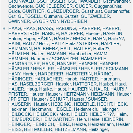
GRÜNWALD
,
GSCHÖSSER
,
GSCHWANDER
,
Gschwandner
,
Gschwender
,
GUCKELBERGER
,
GUGER
,
Guggenbühler
,
Gulde
,
GÜNTHER
,
GÜNZBURGER
,
Gusshurst
,
Gustenhoffer
,
Gut
,
GUTGSELL
,
Gutmann
,
Gutzeit
,
GUTZWEILER
,
GWINNER
,
GYGER VON NYDERIBEN
H
HAAG
,
HAAS
,
HAASS
,
HABDING
,
HABERER
,
HABERL
,
HABERSTROH
,
HABICH
,
HADERER
,
Haefner
,
HAEHLIN
,
Hafner
,
Hager
,
HÄGIN
,
HÄGLE / HECKLE
,
HAHN
,
Haile ??
,
HAINI
,
HAITZ / Heitz
,
HAITZ Heitz / STEIGER
,
HAIZLER
,
HAIZMANN
,
HALBHERZ
,
HALL
,
HALLER
,
Haller??
,
HÄLMLER
,
Halten
,
HAMANN
,
Hambacher
,
HAMM
,
HAMMER
,
Hammer / SCHWEIZER
,
HÄMMERLE
,
HANGARTNER
,
HANK
,
HANNER
,
HANSEN
,
HANSER
,
HÄNSLER / HENSLER
,
HÄNSLER / HENSLER / ECKMANN
,
HANY
,
Harder
,
HARDERER
,
HARDTERIN
,
HÄRING
,
HÄRINGER
,
HARLACHER
,
Harlob
,
HARTER
,
Hartmann
,
HAS
,
HASELBERGER
,
Hassler
,
HATTERER
,
Haubel
,
Haud
,
HAUER
,
Haug
,
Hauke
,
Haupt
,
HAURERIN
,
HAURI
,
HAURI /
PFISTER
,
Hauser
,
Hauser / HEITZMANN HEIZMANN
,
Hauser
/ PFISTER
,
Hauser / SCHURT
,
Hauser / SUMSER
,
HAUSERIN
,
Häusler
,
HEBDING
,
HEBERLE
,
HECHT
,
HECK
,
Heckman
,
Heckmann
,
HEGELE
,
Heidenreich
,
Heidinger
,
HEILBOCK
,
HEILBOCK / Molz
,
HEILER
,
HEILER ???
,
Heim
,
HEIMBURGER
,
HEIMGARTNER
,
Hein
,
Heine
,
HEINERIN
,
HEINIGER
,
HEINRICH
,
HEINZ
,
Heinze
,
Heinzelmann
,
Heisler
,
HEISS
,
HEITMÜLLER
,
HEITZELMANN
,
Heitzinger
,