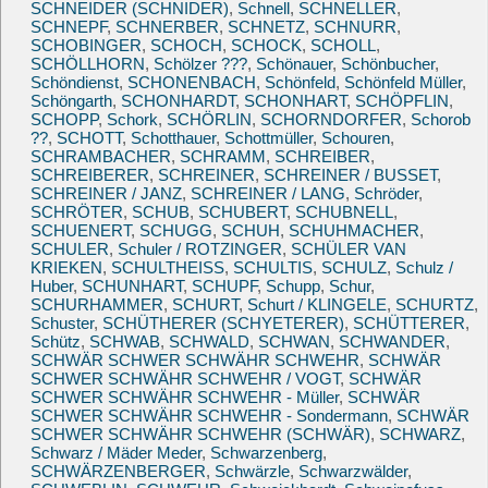
SCHNEIDER (SCHNIDER)
,
Schnell
,
SCHNELLER
,
SCHNEPF
,
SCHNERBER
,
SCHNETZ
,
SCHNURR
,
SCHOBINGER
,
SCHOCH
,
SCHOCK
,
SCHOLL
,
SCHÖLLHORN
,
Schölzer ???
,
Schönauer
,
Schönbucher
,
Schöndienst
,
SCHONENBACH
,
Schönfeld
,
Schönfeld Müller
,
Schöngarth
,
SCHONHARDT
,
SCHONHART
,
SCHÖPFLIN
,
SCHOPP
,
Schork
,
SCHÖRLIN
,
SCHORNDORFER
,
Schorob
??
,
SCHOTT
,
Schotthauer
,
Schottmüller
,
Schouren
,
SCHRAMBACHER
,
SCHRAMM
,
SCHREIBER
,
SCHREIBERER
,
SCHREINER
,
SCHREINER / BUSSET
,
SCHREINER / JANZ
,
SCHREINER / LANG
,
Schröder
,
SCHRÖTER
,
SCHUB
,
SCHUBERT
,
SCHUBNELL
,
SCHUENERT
,
SCHUGG
,
SCHUH
,
SCHUHMACHER
,
SCHULER
,
Schuler / ROTZINGER
,
SCHÜLER VAN
KRIEKEN
,
SCHULTHEISS
,
SCHULTIS
,
SCHULZ
,
Schulz /
Huber
,
SCHUNHART
,
SCHUPF
,
Schupp
,
Schur
,
SCHURHAMMER
,
SCHURT
,
Schurt / KLINGELE
,
SCHURTZ
,
Schuster
,
SCHÜTHERER (SCHYETERER)
,
SCHÜTTERER
,
Schütz
,
SCHWAB
,
SCHWALD
,
SCHWAN
,
SCHWANDER
,
SCHWÄR SCHWER SCHWÄHR SCHWEHR
,
SCHWÄR
SCHWER SCHWÄHR SCHWEHR / VOGT
,
SCHWÄR
SCHWER SCHWÄHR SCHWEHR - Müller
,
SCHWÄR
SCHWER SCHWÄHR SCHWEHR - Sondermann
,
SCHWÄR
SCHWER SCHWÄHR SCHWEHR (SCHWÄR)
,
SCHWARZ
,
Schwarz / Mäder Meder
,
Schwarzenberg
,
SCHWÄRZENBERGER
,
Schwärzle
,
Schwarzwälder
,