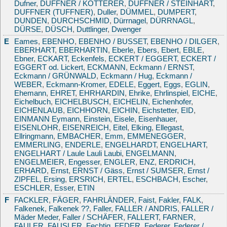
Dufner
,
DUFFNER / KOTTERER
,
DUFFNER / STEINHART
,
DUFFNER (TUFFNER)
,
Duller
,
DÜMMEL
,
DUMPERT
,
DUNDEN
,
DURCHSCHMID
,
Dürrnagel
,
DÜRRNAGL
,
DÜRSE
,
DÜSCH
,
Duttlinger
,
Dwenger
E
Eames
,
EBENHO
,
EBENHO / BUSSET
,
EBENHO / DILGER
,
EBERHART
,
EBERHARTIN
,
Eberle
,
Ebers
,
Ebert
,
EBLE
,
Ebner
,
ECKART
,
Eckenfels
,
ECKERT / EGGERT
,
ECKERT /
EGGERT od. Lickert
,
ECKMANN
,
Eckmann / ERNST
,
Eckmann / GRÜNWALD
,
Eckmann / Hug
,
Eckmann /
WEBER
,
Eckmann-Kromer
,
EDELE
,
Eggert
,
Eggs
,
EGLIN
,
Ehemann
,
EHRET
,
EHRHARDIN
,
Ehrike
,
Ehrlinspiel
,
EICHE
,
Eichelbuch
,
EICHELBUSCH
,
EICHELIN
,
Eichenhofer
,
EICHENLAUB
,
EICHHORN
,
EICHIN
,
Eichstetter
,
EID
,
EINMANN Eymann
,
Einstein
,
Eisele
,
Eisenhauer
,
EISENLOHR
,
EISENREICH
,
Eitel
,
Elking
,
Ellegast
,
Ellringmann
,
EMBACHER
,
Emm
,
EMMENEGGER
,
EMMERLING
,
ENDERLE
,
ENGELHARDT
,
ENGELHART
,
ENGELHART / Laule Lauli Laubi
,
ENGELMANN
,
ENGELMEIER
,
Engesser
,
ENGLER
,
ENZ
,
ERDRICH
,
ERHARD
,
Ernst
,
ERNST / Gäss
,
Ernst / SUMSER
,
Ernst /
ZIPFEL
,
Ersing
,
ERSRICH
,
ERTEL
,
ESCHBACH
,
Escher
,
ESCHLER
,
Esser
,
ETIN
F
FACKLER
,
FÄGER
,
FAHRLÄNDER
,
Faist
,
Fakler
,
FALK
,
Falkenek
,
Falkenek ??
,
Faller
,
FALLER / ANDRIS
,
FALLER /
Mäder Meder
,
Faller / SCHÄFER
,
FALLERT
,
FARNER
,
FAULER
,
FAUSLER
,
Fechtig
,
FEDER
,
Federer
,
Federer /