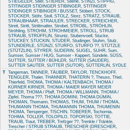
STIEGELER
,
Stier
,
STIERER
,
Stierle
,
STINZI
,
STIPPIG
,
STITINGER STIDINGER STIBINGER
,
STITINGER
STIDINGER STIBINGER / BUSSET
,
Stöberl
,
STOCK
,
STOCKER
,
Stöhr
,
Stoll
,
STOLZ
,
Storz
,
STRATZ
,
STRAUB
,
STRAUBHAAR
,
STRAULER
,
STRECKER
,
STREICHER
,
Streit
,
Stritt
,
Strittmatter
,
Strobel
,
STROBL
,
STRÖHLIN
,
Ströhling
,
STROHM
,
STROHMEIER
,
STROLL
,
STRUB
STRAUB
,
STRÜFFLIN
,
Struntz
,
Stubenvoell
,
Stucke
,
STUCKEY
,
STUCKIN
,
STUDER
,
Studinger
,
Stuhm
,
Stulz
,
STUNDERLE
,
STÜNZI
,
STURFO
,
STURFO ??
,
STÜTZLE
(STÜTZLIN)
,
STYRER
,
SUDERIN
,
SUGEL
,
SUHR
,
Sum
,
Sumser
,
Sumser / HUG
,
Sumser - Kappert
,
Sündele
,
SÜSS
,
SUTTER
,
SUTTER / BÜHLER
,
SUTTER (SAUDER)
,
SUTTER SAUTER
,
SUTTER (SUTOR)
,
SÜTTERLIN
,
SYDLE
T
Tangeman
,
TANNER
,
TÄUBER
,
TAYLOR
,
TENCKHOFF
,
TENGLER
,
Thaler
,
THANNER
,
THATERIN ?
,
Theuss
,
Thiel
,
Thierfeld
,
THOMA
,
THOMA / KALTENBACH
,
THOMA /
KÜRNER KIRNER
,
THOMA / MAIER MAYER MEIER
MEYER
,
THOMA / Pfaff
,
THOMA / WILLMANN
,
THOMA /
Zipfel
,
Thoma ???
,
THOMA DOMINI
,
THOMA DÜMIN
,
THOMAN
,
Thomann
,
THOMAS
,
THUM
,
THUM / THOMA
,
THUMANIN THOMA
,
THUMANNIN THOMA
,
THUMENIN
THOMA
,
Tiersperger
,
TISCHIN
,
TOBERER
,
Tochornia
,
TOHMA
,
TOLLER
,
TOLOPILO
,
TOPORSKI
,
TOTTIE
,
TRAUB
,
Traut
,
TREBER
,
Trefzger ??
,
Trenkle / Tränkle
,
Trescher / STRUB STRAUB
,
TRESCHER (DRESCHER,