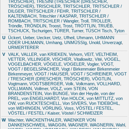
TRÖSCHER)
,
TRESINI (TRESCHER (DRESCHER,
TRÖSCHER)
,
TRISCHLER
,
TRITSCHLER
,
TRITSCHLER /
DILGER
,
TRITSCHLER / FEHR
,
TRITSCHLER /
KALTENBACH
,
Tritschler / KASPAR
,
TRITSCHLER /
ROMBACH
,
TRITSCHLER / Wangler
,
Troll
,
TROLLER
,
Tröndle
,
TRÖNDLIN
,
Troost
,
Trost
,
TRÖTTLIN
,
TRUËB
,
TSCHUCK
,
Tschurigen
,
TÜRER
,
Turner
,
TÜSCH Tisch
,
Tyton
U
Ückert
,
Ueber
,
Uecker
,
Uetz
,
Ufheil
,
Uhmann
,
UHMANN
ODER UHLMANN
,
Umhang
,
UNMÜSSIg
,
Unold
,
Unverzagt
,
URMERTERER
V
VALK
,
VALLER
,
van KRIEKEN
,
Vehorn
,
VEIT
,
VELTHEIM
,
VETTER
,
VILLINGER
,
VISCHER
,
Vitallowitz
,
Vité
,
VOGEL
,
VOGELBACHER
,
VÖGELE
,
VOGELER
,
Vogler
,
VOGT
,
VOGT / BEGELSPACHER
,
Vogt / Birkenmaier Birkenmeier
Birkenmeyer
,
VOGT / HAUSER
,
VOGT / SCHREINER
,
VOGT
/ TRESCHER (DRESCHER, TRÖSCHER)
,
VÖGTLIN
,
Vogtmann
,
VOGTSBERGER
,
Volk
,
Volkmann
,
VOLLHARD
,
VOLLMANN
,
Vollmer
,
VOLZ
,
vom STEIN
,
VON
BRANDENSTEIN
,
Von BUNGE
,
Von der Heyde
,
von der
PREL
,
von ENGELHARDT
,
Von HOLCK
,
von MITTLITZ
,
von
OW
,
von RUCKTESCHELL
,
Von SIVERS
,
Von TIDEBÖHL
,
von WEHINGEN
,
VÖRLING
,
Voss
,
VÖSTEL / FESTEL
,
VÖSTEL / FESTEL / Kaiser
,
Vöstel / SCHWEIZER
W
Wachter
,
WACKENTHALER
,
WAENKER VON
DANKENSCHWEIL
,
WAGGIN
,
WAGNER
,
WAGNERIN
,
Wahl
,