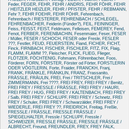
Feder
,
FEGER
,
FEHR
,
FEHR / ANDRIS
,
FEHR FÖHR
,
FEHR
/ HEITZLER HEIZLER
,
FEHR / PFISTER
,
FEHR / REBMANN
,
Fehr ?
,
FEHR FOEHR
,
FEHR FÖHR
,
Fehrenbach
,
Fehrenbach / RIESTERER
,
FEHRENBACH / SCHLEGEL
,
FEHRENBACHER
,
Feiderin (Fünder?)
,
FEIL
,
FEININGER
,
Feiss
,
FEISST
,
FEIST
,
Feldmann
,
Felleisen
,
FEMEREY
,
Fend
,
Fenot
,
FERBER
,
FERENBACHIN
,
Fesenmaier
,
Feser
,
FESER
/ Müller
,
FESER / SCHOCH
,
FESER oder Fresle
,
FESLER
???
,
Festler
,
FEUD
,
FEUERSTEIN
,
Fiand
,
FICHER
,
FICHT
,
Finck
,
FIRNBACH
,
FISCHER
,
FISCHLER
,
FITZ
,
FIX
,
Flaig
,
FLAMM
,
FLAMM ??
,
Fleischer
,
FLICK
,
FLIEG
,
Flieger
,
FLÖTZER
,
FÖCHTENIG
,
Fohmann
,
Föhrenbacher
,
Foos
,
Förderer
,
FORN
,
FÖRSTER
,
Förster od Förter
,
FORSTLERIN
ODER VÖGTLERIN
,
Forte
,
Fraider
,
FRANCKH
,
Franj
,
FRANK
,
FRÄNKLE
,
FRÄNKLIN
,
FRANZ
,
Frassanito
,
FRÄSSLE
,
FRÄULIN
,
FREI
,
Frei / TRITSCHLER
,
Frei /
ZIMMERMANN
,
Frei ????
,
FREI FREY
,
FREI FREY / Benitz
,
FREI FREY / FRESSLE / FRÄSSLE
,
FREI FREY / HAURI
,
FREI FREY / HUG
,
FREI FREY / KALTENBACH
,
FREI FREY
/ Salb
,
FREI FREY / SCHLUPF
,
FREI FREY / Schnetz
,
FREI
FREY / Schuler
,
FREI FREY / Schwarzälder
,
FREI FREY /
WIEDERLE
,
FREI FREY ??
,
FREIDRICH
,
Freitag
,
Freßle
,
FRESSLE / FRÄSSLE
,
FRESSLE FRÄSSLE /
SPIEGELHALTER
,
Fressle / SCHLUPF
,
Fressle /
SCHWEIZER
,
FRESSLE FRÄSSLE
,
FRESSLE FRÄSSLE /
ALBRECHT
,
Freund
,
FREUNDLER
,
FREY
,
FREY FALK
,