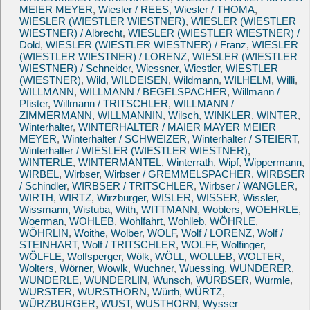
MEIER MEYER
,
Wiesler / REES
,
Wiesler / THOMA
,
WIESLER (WIESTLER WIESTNER)
,
WIESLER (WIESTLER
WIESTNER) / Albrecht
,
WIESLER (WIESTLER WIESTNER) /
Dold
,
WIESLER (WIESTLER WIESTNER) / Franz
,
WIESLER
(WIESTLER WIESTNER) / LORENZ
,
WIESLER (WIESTLER
WIESTNER) / Schneider
,
Wiessner
,
Wiestler
,
WIESTLER
(WIESTNER)
,
Wild
,
WILDEISEN
,
Wildmann
,
WILHELM
,
Willi
,
WILLMANN
,
WILLMANN / BEGELSPACHER
,
Willmann /
Pfister
,
Willmann / TRITSCHLER
,
WILLMANN /
ZIMMERMANN
,
WILLMANNIN
,
Wilsch
,
WINKLER
,
WINTER
,
Winterhalter
,
WINTERHALTER / MAIER MAYER MEIER
MEYER
,
Winterhalter / SCHWEIZER
,
Winterhalter / STEIERT
,
Winterhalter / WIESLER (WIESTLER WIESTNER)
,
WINTERLE
,
WINTERMANTEL
,
Winterrath
,
Wipf
,
Wippermann
,
WIRBEL
,
Wirbser
,
Wirbser / GREMMELSPACHER
,
WIRBSER
/ Schindler
,
WIRBSER / TRITSCHLER
,
Wirbser / WANGLER
,
WIRTH
,
WIRTZ
,
Wirzburger
,
WISLER
,
WISSER
,
Wissler
,
Wissmann
,
Wistuba
,
With
,
WITTMANN
,
Woblers
,
WOEHRLE
,
Woerman
,
WOHLEB
,
Wohlfahrt
,
Wohlleb
,
WÖHRLE
,
WÖHRLIN
,
Woithe
,
Wolber
,
WOLF
,
Wolf / LORENZ
,
Wolf /
STEINHART
,
Wolf / TRITSCHLER
,
WOLFF
,
Wolfinger
,
WÖLFLE
,
Wolfsperger
,
Wölk
,
WÖLL
,
WOLLEB
,
WOLTER
,
Wolters
,
Wörner
,
Wowlk
,
Wuchner
,
Wuessing
,
WUNDERER
,
WUNDERLE
,
WUNDERLIN
,
Wunsch
,
WÜRBSER
,
Würmle
,
WURSTER
,
WURSTHORN
,
Würth
,
WÜRTZ
,
WÜRZBURGER
,
WUST
,
WUSTHORN
,
Wysser