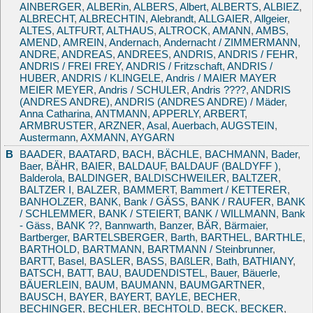
AINBERGER
,
ALBERin
,
ALBERS
,
Albert
,
ALBERTS
,
ALBIEZ
,
ALBRECHT
,
ALBRECHTIN
,
Alebrandt
,
ALLGAIER
,
Allgeier
,
ALTES
,
ALTFURT
,
ALTHAUS
,
ALTROCK
,
AMANN
,
AMBS
,
AMEND
,
AMREIN
,
Andernach
,
Andernacht / ZIMMERMANN
,
ANDRE
,
ANDREAS
,
ANDREES
,
ANDRIS
,
ANDRIS / FEHR
,
ANDRIS / FREI FREY
,
ANDRIS / Fritzschaft
,
ANDRIS /
HUBER
,
ANDRIS / KLINGELE
,
Andris / MAIER MAYER
MEIER MEYER
,
Andris / SCHULER
,
Andris ????
,
ANDRIS
(ANDRES ANDRE)
,
ANDRIS (ANDRES ANDRE) / Mäder
,
Anna Catharina
,
ANTMANN
,
APPERLY
,
ARBERT
,
ARMBRUSTER
,
ARZNER
,
Asal
,
Auerbach
,
AUGSTEIN
,
Austermann
,
AXMANN
,
AYGARN
B
BAADER
,
BAATARD
,
BACH
,
BÄCHLE
,
BACHMANN
,
Bader
,
Baer
,
BÄHR
,
BAIER
,
BALDAUF
,
BALDAUF (BALDYFF )
,
Balderola
,
BALDINGER
,
BALDISCHWEILER
,
BALTZER
,
BALTZER I
,
BALZER
,
BAMMERT
,
Bammert / KETTERER
,
BANHOLZER
,
BANK
,
Bank / GÄSS
,
BANK / RAUFER
,
BANK
/ SCHLEMMER
,
BANK / STEIERT
,
BANK / WILLMANN
,
Bank
- Gäss
,
BANK ??
,
Bannwarth
,
Banzer
,
BÄR
,
Bärmaier
,
Bartberger
,
BARTELSBERGER
,
Barth
,
BARTHEL
,
BARTHLE
,
BARTHOLD
,
BARTMANN
,
BARTMANN / Steinbrunner
,
BARTT
,
Basel
,
BASLER
,
BASS
,
BAßLER
,
Bath
,
BATHIANY
,
BATSCH
,
BATT
,
BAU
,
BAUDENDISTEL
,
Bauer
,
Bäuerle
,
BÄUERLEIN
,
BAUM
,
BAUMANN
,
BAUMGARTNER
,
BAUSCH
,
BAYER
,
BAYERT
,
BAYLE
,
BECHER
,
BECHINGER
,
BECHLER
,
BECHTOLD
,
BECK
,
BECKER
,