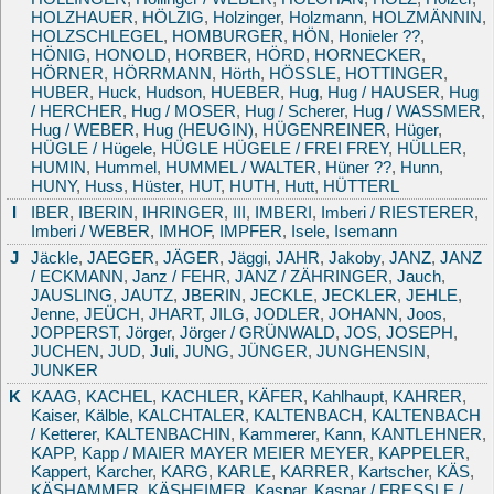
HOLZHAUER
,
HÖLZIG
,
Holzinger
,
Holzmann
,
HOLZMÄNNIN
,
HOLZSCHLEGEL
,
HOMBURGER
,
HÖN
,
Honieler ??
,
HÖNIG
,
HONOLD
,
HORBER
,
HÖRD
,
HORNECKER
,
HÖRNER
,
HÖRRMANN
,
Hörth
,
HÖSSLE
,
HOTTINGER
,
HUBER
,
Huck
,
Hudson
,
HUEBER
,
Hug
,
Hug / HAUSER
,
Hug
/ HERCHER
,
Hug / MOSER
,
Hug / Scherer
,
Hug / WASSMER
,
Hug / WEBER
,
Hug (HEUGIN)
,
HÜGENREINER
,
Hüger
,
HÜGLE / Hügele
,
HÜGLE HÜGELE / FREI FREY
,
HÜLLER
,
HUMIN
,
Hummel
,
HUMMEL / WALTER
,
Hüner ??
,
Hunn
,
HUNY
,
Huss
,
Hüster
,
HUT
,
HUTH
,
Hutt
,
HÜTTERL
I
IBER
,
IBERIN
,
IHRINGER
,
III
,
IMBERI
,
Imberi / RIESTERER
,
Imberi / WEBER
,
IMHOF
,
IMPFER
,
Isele
,
Isemann
J
Jäckle
,
JAEGER
,
JÄGER
,
Jäggi
,
JAHR
,
Jakoby
,
JANZ
,
JANZ
/ ECKMANN
,
Janz / FEHR
,
JANZ / ZÄHRINGER
,
Jauch
,
JAUSLING
,
JAUTZ
,
JBERIN
,
JECKLE
,
JECKLER
,
JEHLE
,
Jenne
,
JEÜCH
,
JHART
,
JILG
,
JODLER
,
JOHANN
,
Joos
,
JOPPERST
,
Jörger
,
Jörger / GRÜNWALD
,
JOS
,
JOSEPH
,
JUCHEN
,
JUD
,
Juli
,
JUNG
,
JÜNGER
,
JUNGHENSIN
,
JUNKER
K
KAAG
,
KACHEL
,
KACHLER
,
KÄFER
,
Kahlhaupt
,
KAHRER
,
Kaiser
,
Kälble
,
KALCHTALER
,
KALTENBACH
,
KALTENBACH
/ Ketterer
,
KALTENBACHIN
,
Kammerer
,
Kann
,
KANTLEHNER
,
KAPP
,
Kapp / MAIER MAYER MEIER MEYER
,
KAPPELER
,
Kappert
,
Karcher
,
KARG
,
KARLE
,
KARRER
,
Kartscher
,
KÄS
,
KÄSHAMMER
,
KÄSHEIMER
,
Kaspar
,
Kaspar / FRESSLE /