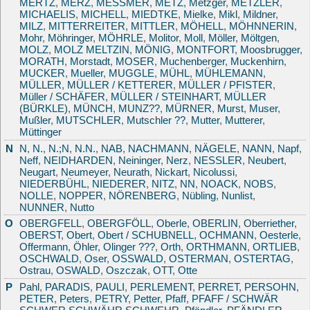
MERTZ
,
MERZ
,
MESSMER
,
METZ
,
Metzger
,
METZLER
,
MICHAELIS
,
MICHELL
,
MIEDTKE
,
Mielke
,
Mikl
,
Mildner
,
MILZ
,
MITTERREITER
,
MITTLER
,
MÖHELL
,
MÖHNNERIN
,
Mohr
,
Möhringer
,
MÖHRLE
,
Molitor
,
Moll
,
Möller
,
Möltgen
,
MOLZ
,
MOLZ MELTZIN
,
MÖNIG
,
MONTFORT
,
Moosbrugger
,
MORATH
,
Morstadt
,
MOSER
,
Muchenberger
,
Muckenhirn
,
MUCKER
,
Mueller
,
MUGGLE
,
MÜHL
,
MÜHLEMANN
,
MÜLLER
,
MÜLLER / KETTERER
,
MÜLLER / PFISTER
,
Müller / SCHÄFER
,
MÜLLER / STEINHART
,
MÜLLER
(BÜRKLE)
,
MÜNCH
,
MUNZ??
,
MÜRNER
,
Murst
,
Muser
,
Mußler
,
MUTSCHLER
,
Mutschler ??
,
Mutter
,
Mutterer
,
Müttinger
N
N
,
N.
,
N.;N
,
N.N.
,
NAB
,
NACHMANN
,
NÄGELE
,
NANN
,
Napf
,
Neff
,
NEIDHARDEN
,
Neininger
,
Nerz
,
NESSLER
,
Neubert
,
Neugart
,
Neumeyer
,
Neurath
,
Nickart
,
Nicolussi
,
NIEDERBÜHL
,
NIEDERER
,
NITZ
,
NN
,
NOACK
,
NOBS
,
NOLLE
,
NOPPER
,
NÖRENBERG
,
Nübling
,
Nunlist
,
NUNNER
,
Nutto
O
OBERGFELL
,
OBERGFÖLL
,
Oberle
,
OBERLIN
,
Oberriether
,
OBERST
,
Obert
,
Obert / SCHUBNELL
,
OCHMANN
,
Oesterle
,
Offermann
,
Öhler
,
Olinger ???
,
Orth
,
ORTHMANN
,
ORTLIEB
,
OSCHWALD
,
Oser
,
OSSWALD
,
OSTERMAN
,
OSTERTAG
,
Ostrau
,
OSWALD
,
Oszczak
,
OTT
,
Otte
P
Pahl
,
PARADIS
,
PAULI
,
PERLEMENT
,
PERRET
,
PERSOHN
,
PETER
,
Peters
,
PETRY
,
Petter
,
Pfaff
,
PFAFF / SCHWÄR