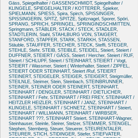
Gäss
,
Spiegelhalter / GASSENSCHMIDT
,
Spiegelhalter /
KLINGELE
,
SPIEGELHALTER / KOTTERER
,
Spieker
,
SPIELMANN
,
SPIESS
,
Spira
,
Spirch
,
SPISSINGER
,
SPISSINGERIN
,
SPITZ
,
SPITZE
,
Spitznagel
,
Sporer
,
Spöri
,
SPRANG
,
SPRICH
,
SPRINGEL
,
SPRINGINDSCHMITTEN
,
Springmann
,
STÄBLER
,
STÄCK / STECK
,
STADLER
,
STADTLERIN
,
Stahl
,
STAHLBURG VON
,
STAIGERT
,
STANFORD
,
STAPFER
,
STARK
,
STARKH
,
STASSEN
,
Stäuble
,
STAUFFER
,
STECHER
,
STECK
,
Steffi
,
STEGER
,
STEHLE
,
Stehr
,
STEIB
,
STEIBLE
,
STEIDEL
,
Steiert
,
Steiert /
DUFFNER
,
STEIERT / GÄSS
,
Steiert / Hercher
,
Steiert / RUF
,
Steiert / SCHLUPF
,
Steiert / STEINHART
,
STEIERT / Vogt
,
STEIERT / Wassmer
,
Steiert ( Winterhalter
,
Steiert / ZIPFEL
,
STEIERT ODER STEINHART
,
Steiert /Ruf
,
STEIERT
STEINERT
,
STEIGELER
,
STEIGER
,
STEIGERT
,
Steigmüller
,
STEILNLE
,
Steimer
,
Stein
,
Steinbach
,
STEINBRUNNER
,
STEINER
,
STEINER ODER STEINERT
,
STEINHART
,
STEINHART / DENGLER
,
STEINHART / DIETLICHER
,
STEINHART / Fehr
,
STEINHART / FREI FREY
,
STEINHART /
HEITZLER HEIZLER
,
STEINHART / JANZ
,
STEINHART /
KLINGELE
,
STEINHART / SCHNETZ
,
STEINHART / Steiert
,
STEINHART / WILLMANN
,
STEINHART / WIRBSER
,
STEINHART ???
,
STEINHART Steiert
,
STEINHART-Wagner
,
Steinhauser
,
Steinle
,
Steirer
,
Stelzer
,
STEMMER
,
STENGEL
,
Stephen
,
Sternberg
,
Steuer
,
Steuerer
,
STEURENTALER
,
STEURER
,
STICH
,
STIDINGER
,
Stiefer
,
STIEFVATER
,