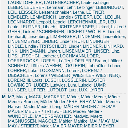
LAUBI/ LÖFFLER
,
LAUTENBACHER
,
Lautenschläger
,
LEBER
,
LEDERER
,
Lehmann
,
Lehr
,
Leibinger
,
LEIBUNDGUT
,
LEIL
,
LEISSER
,
Leistenschneider
,
Leithe
,
LEITNER
,
LEMBLER
,
LEMMERICH
,
Lendle / STEIERT
,
LEO
,
LEÖLIN
,
LEONHARDT
,
Leopold
,
Lepold
,
LERCHENMÜLLER
,
LEU
,
Leute
,
LEUTNER
,
Libach
,
LICHTENBERGER
,
Lickert
,
Lickert /
GEHR
,
Lickert / SCHREINER
,
LICKERT / WÖLFLE
,
Lienert
,
Lienhardt
,
Liesenberg
,
LIMBERGER
,
LINDEMER
,
Lindenfelser
,
LINDENMEYER
,
LINDER
,
Linder / RUH
,
LINDINGER
,
LINDLE
,
Lindle / TRITSCHLER
,
Lindler
,
LINDNER
,
LINHARD
,
LINK
,
LINNEMANN
,
Linnert
,
LINSENMAIER
,
LINSER
,
Linz
,
LIPS
,
LITSCHGI
,
Locherer
,
LOCHMANN
,
LÖER
,
LOERBROOKS
,
LÖFFEL
,
Löffler
,
LÖFFLER / Braun
,
Löffler /
SCHNETZ
,
Löffler / WEBER
,
LÖGLERIN
,
Lohmüller
,
Lohner
,
LOHRER
,
Loks
,
LOOSMANN
,
Lorenz
,
LORENZ /
DEISCHLER
,
Lorenz / WIESLER (WIESTLER WIESTNER)
,
LORENZ III
,
Loritz
,
LÖSCH
,
LÖSSLERIN
,
LOSTER
,
LÖWINGER
,
LÜBER
,
Ludwigs
,
Luhr
,
Luipold
,
LUMP
,
LUNGER
,
LUPFER
,
LÜTOLDT
,
Lutz
,
LUX
,
LYRER
M
M?
,
Maag
,
MACK
,
MACKERT
,
Mäder
,
Mäder Meder
,
Mäder
Meder / Brunner
,
Mäder Meder / FREI FREY
,
Mäder Meder /
Hauser
,
Mäder Meder / Lang
,
MÄDER MEDER / THOMA
,
MÄDER MEDER / TRITSCHLER
,
Mäder/ Meder -
WUNDERLE
,
MADERSPACHER
,
Madwiz
,
Maerz
,
MAGNUSSEN
,
MAGOLZ
,
Mähler
,
Mahlke
,
MAI / MAY
,
MAI
MAY / STEIERT
,
Maier
,
MAIER MAYER MEIER MEYER
,