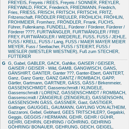
FREYEIS
,
Freyeis / REES
,
Freyeis / SONNER
,
FREYLER
,
FREYWALD
,
FRICK
,
Friederich
,
FRIEDMANN
,
Friedrich
,
Fries
,
FRIESS
,
FRISCH
,
FRITSCH
,
FRITSCHI
,
FRITZ
,
Fritzenschaft
,
FRÖDLER FREULER
,
FRÖHLICH
,
FRÖHLIN
,
FROHMEIER
,
Fromherz
,
FRÖNDLER
,
Frrank
,
FUCHS
,
Führer
,
Fullenkamp
,
FUNDELL
,
Fürderer / Förderer
,
Fürderer /
Förderer ????
,
FURTWÄNGLER
,
FURTWÄNGLER / FREI
FREY
,
FURTWÄNGLER / WIEDERLE
,
FUSS
,
FUSS / JEHLE
,
FUSS / KRELL
,
FUSS / Lang
,
FUSS / MAIER MAYER MEIER
MEYER
,
Fuss / Seebacher
,
FUSS / STEIERT
,
FUSS /
WIESLER (WIESTLER WIESTNER)
,
Fuß zum STECHER
,
FÜTTERER
G
G
,
Gabel
,
GABLER
,
GACK
,
Gahlke
,
GAISER / GEISER
,
GAISER / GEISER - Wild
,
GAMB
,
GANGWISCH
,
GANS
,
GÄNSHIRT
,
GANTER
,
Ganter ???
,
Ganter-Ebert
,
GANTERT
,
Ganz
,
Ganz Gantz
,
GANZ GANTZ / ROMBACH
,
GAPP
,
Gärtler
,
Gartmann
,
GARTNER
,
GÄSS
,
GÄSS / Birkenmeier
,
GASSENSCHMIDT
,
Gassenschmidt / KLINGELE
,
Gassenschmidt / LORENZ
,
GASSENSCHMIDT / ROMBACH
,
Gassenscmidt / ZÄNGERLE (ZENGERLE)
,
GASSENSOHN
,
GASSENSOHN GÄSS
,
GASSNER
,
Gast
,
GASTIGER
,
Gattinger
,
GAUGGEL
,
GAUMANN
,
GAYLING VON ALTHEIM
,
Gazzaroni
,
Gebel
,
Gebhard
,
GEES TRITSCHLER?
,
Gegalski
,
Geggis
,
GEGGIS / HERMANN
,
GEHR
,
GEHR / GÜHR
,
GEHRI
,
GEHRIN
,
GEHRING / GÖHRING
,
GEHRING
GÖHRING/ BONAUER
,
GEHRUNG
,
GEICH
,
GEIGEL
,